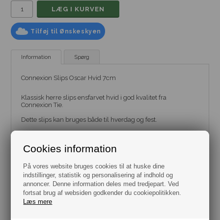
Tilføj til Ønskeskyen
Information
Spørg
Connexion Slips Oscar Hvid 7cm
Klassisk herre slips ensfarvet hvid i god kvalitet fra
Connexion Tie.
Dette slips kan bruges både til hverdag og fest.
Se også vores store udvalg af matchende lommeklude og
manchetknapper.
Cookies information
Farve Hvidt.
Bredde 7 cm.
På vores website bruges cookies til at huske dine
Normal Længde 152 cm.
indstillinger, statistik og personalisering af indhold og
Stof polyester.
annoncer. Denne information deles med tredjepart. Ved
fortsat brug af websiden godkender du cookiepolitikken.
Læs mere