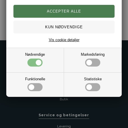
Varenr.:
10071154
Vis cookie detaljer
Kontakt os på
Nødvendige
Markedsføring
Kundeservice@bestman.dk
Telefon: 8862 6233
CVR 33496362 Thol Aps
Funktionelle
Statistiske
Profil
Sitemap
Butik
Service og betingelser
Levering