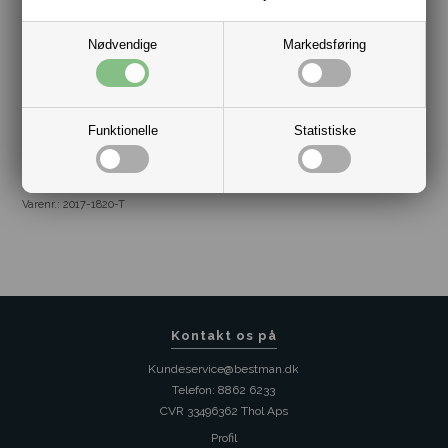
Farve: Brun
Størrelse: Flere Varianter fra 40 til 46
Materiale: 100% Læder
Nødvendige
Markedsføring
Funktionelle
Statistiske
Varenr.:
2017-1820-T
Kontakt os på
Kundeservice@bestman.dk
Telefon: 8862 6233
CVR 33496362 Thol Aps
Profil