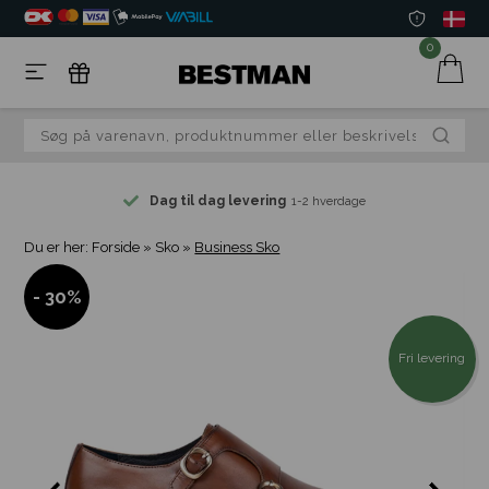
0
Dag til dag levering
1-2 hverdage
Du er her:
Forside
»
Sko
»
Business Sko
- 30%
Fri levering