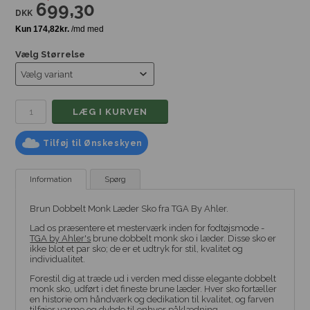
699,30
DKK
Vælg Størrelse
Tilføj til Ønskeskyen
Information
Spørg
Brun Dobbelt Monk Læder Sko fra TGA By Ahler.
Lad os præsentere et mesterværk inden for fodtøjsmode -
TGA by Ahler's
brune dobbelt monk sko i læder. Disse sko er
ikke blot et par sko; de er et udtryk for stil, kvalitet og
individualitet.
Forestil dig at træde ud i verden med disse elegante dobbelt
monk sko, udført i det fineste brune læder. Hver sko fortæller
en historie om håndværk og dedikation til kvalitet, og farven
tilføjer varme og dybde til enhver påklædning.