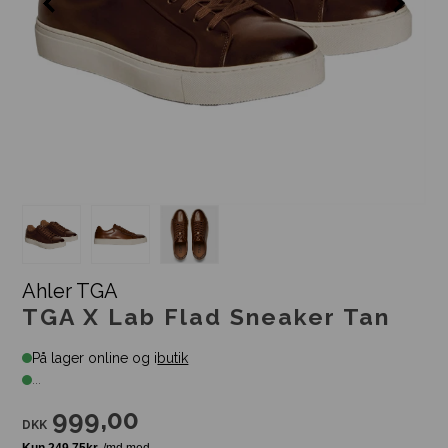
Ahler TGA
TGA X Lab Flad Sneaker Tan
På lager online og i
butik
...
999,00
DKK