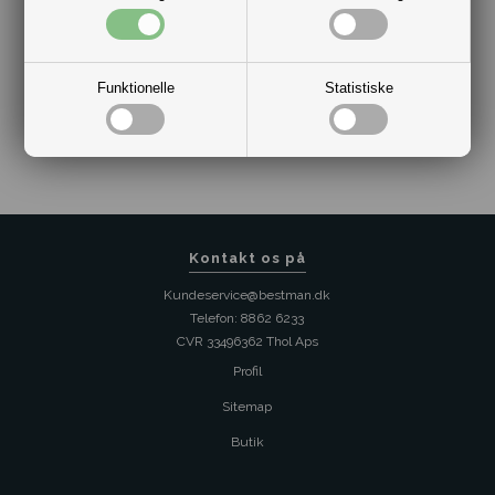
Funktionelle
Statistiske
Varenr.:
2017-LNS111-T
Kontakt os på
Kundeservice@bestman.dk
Telefon: 8862 6233
CVR 33496362 Thol Aps
Profil
Sitemap
Butik