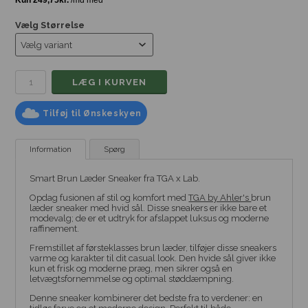
Vælg Størrelse
Tilføj til Ønskeskyen
Information
Spørg
Smart Brun Læder Sneaker fra TGA x Lab.
Opdag fusionen af stil og komfort med
TGA by Ahler's
brun
læder sneaker med hvid sål. Disse sneakers er ikke bare et
modevalg; de er et udtryk for afslappet luksus og moderne
raffinement.
Fremstillet af førsteklasses brun læder, tilføjer disse sneakers
varme og karakter til dit casual look. Den hvide sål giver ikke
kun et frisk og moderne præg, men sikrer også en
letvægtsfornemmelse og optimal støddæmpning.
Denne sneaker kombinerer det bedste fra to verdener: en