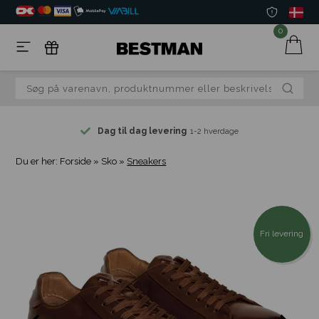
0
Dag til dag levering
1-2 hverdage
Du er her:
Forside
»
Sko
»
Sneakers
Fri levering