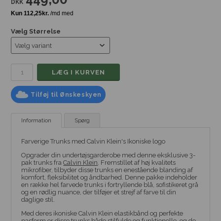
DKK
Vælg Størrelse
Tilføj til Ønskeskyen
Information
Spørg
Farverige Trunks med Calvin Klein's Ikoniske logo
Opgrader din undertøjsgarderobe med denne eksklusive 3-
pak trunks fra
Calvin Klein
. Fremstillet af høj kvalitets
mikrofiber, tilbyder disse trunks en enestående blanding af
komfort, fleksibilitet og åndbarhed. Denne pakke indeholder
en række hel farvede trunks i fortryllende blå, sofistikeret grå
og en rødlig nuance, der tilføjer et strejf af farve til din
daglige stil.
Med deres ikoniske Calvin Klein elastikbånd og perfekte
pasform er disse trunks både stilfulde og funktionelle, og de