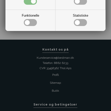
Funktionelle
Statistiske
Varenr.:
2021-NB3775A-MDI
Kontakt os på
Kundeservice@bestman.dk
Telefon: 8862 6233
CVR 33496362 Thol Aps
Profil
Sitemap
Butik
Service og betingelser