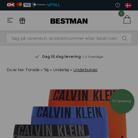
0
Dag til dag levering
1-2 hverdage
Du er her:
Forside
»
Tøj
»
Undertøj
»
Underbukser
Fri levering