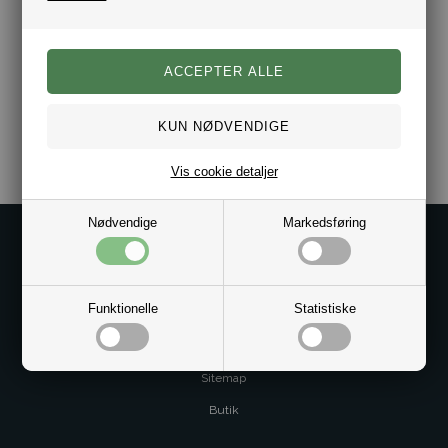
Varenr.:
2017-25-529-07
Vis cookie detaljer
Nødvendige
Markedsføring
Kontakt os på
Kundeservice@bestman.dk
Telefon: 8862 6233
Funktionelle
Statistiske
CVR 33496362 Thol Aps
Profil
Sitemap
Butik