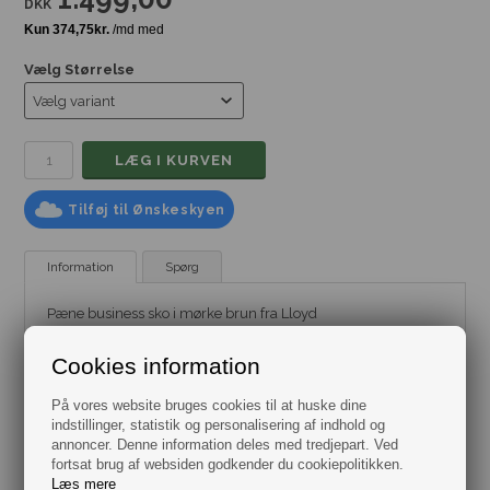
DKK
Vælg Størrelse
Tilføj til Ønskeskyen
Information
Spørg
Pæne business sko i mørke brun fra Lloyd
Mærke:
Lloyd
Model:
Sko
-
Business Sko
Cookies information
Farve: Brun
Størrelse: Flere varianter fra str. 41 til 46
På vores website bruges cookies til at huske dine
Materiale: Læder
indstillinger, statistik og personalisering af indhold og
annoncer. Denne information deles med tredjepart. Ved
fortsat brug af websiden godkender du cookiepolitikken.
Læs mere