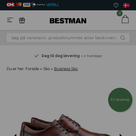
0
Dag til dag levering
1-2 hverdage
Du er her:
Forside
»
Sko
»
Business Sko
Fri levering