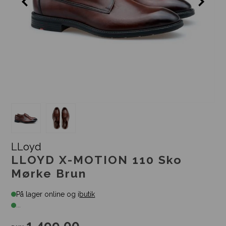
LLoyd
LLOYD X-MOTION 110 Sko
Mørke Brun
På lager online og i
butik
...
1.499,00