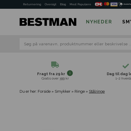
Returnering
Oversigt
Blog
Mest Populære
NYHEDER
SM
Fragt fra 29 kr
Dag til dag 
Gratis over 399 kr
1-2 hverd
Du er her:
Forside
»
Smykker
»
Ringe
»
Stålringe