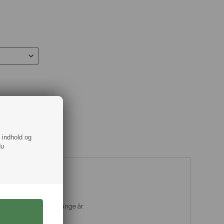
f indhold og
du
i rustfrit stål.
yrke og som holder i mange år.
 udgave.