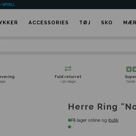
YKKER
ACCESSORIES
TØJ
SKO
MÆR
levering
Fuld returret
Super
age
i 90 dage
Gode 
Herre Ring "No
På lager online og i
butik
...