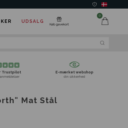
0
KER
UDSALG
Køb gavekort
 Trustpilot
E-mærket webshop
anmeldelser
din sikkerhed
rth" Mat Stål