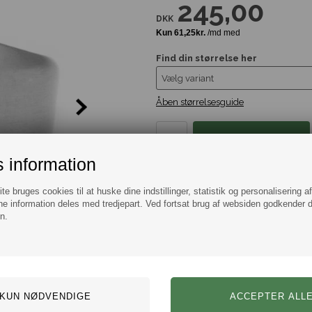
245,00
DKK
Find din størrelse her
Åben størrelsesguide
 information
Tilføj til Ønskeskyen
e bruges cookies til at huske dine indstillinger, statistik og personalisering a
e information deles med tredjepart. Ved fortsat brug af websiden godkender 
Information
Spørg
n.
Herre Ring "North" Mat Stål
Maskulin og rå mat slebet herre ring 
En kvalitets ring der udstråler st
Denne ring findes også i en blank