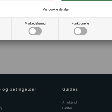
Vælg imellem flere størrels
Vis cookie detaljer
Materiale Mat Slebet Rustfri
Ringen leveres i gaveæske
Bredde 8 mm. nederst / fi
Markedsføring
Funktionelle
Varenr.:
10051454
e og betingelser
Guides
Armbånd
ng
Bælter