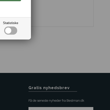
er.
t Stål.
.
rkant 18mm.
Statistiske
Gratis nyhedsbrev
Få de seneste nyheder fra Bestman.dk