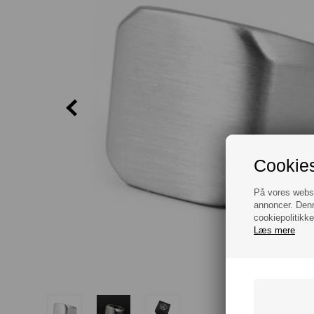
Cookies
På vores websit
annoncer. Denn
cookiepolitikke
Læs mere