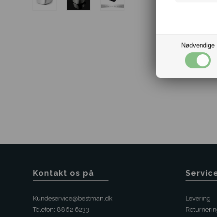
Nødvendige
Kontakt os på
Servic
Kundeservice@bestman.dk
Levering
Telefon: 8862 6233
Returneri