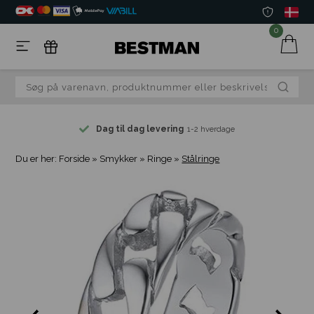
0
Dag til dag levering
1-2 hverdage
Du er her:
Forside
»
Smykker
»
Ringe
»
Stålringe