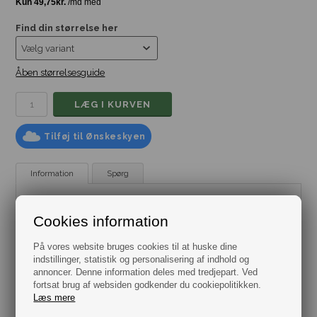
Find din størrelse her
Åben størrelsesguide
Tilføj til Ønskeskyen
Information
Spørg
Stilren og flot herre ring udført i et kæde design med brede
Cookies information
led.
Bestman har et stort udvalg af ringe til herre, se dem alle
På vores website bruges cookies til at huske dine
her.
indstillinger, statistik og personalisering af indhold og
annoncer. Denne information deles med tredjepart. Ved
fortsat brug af websiden godkender du cookiepolitikken.
Vælg imellem flere størrelser.
Bredde 7,3 mm.
Læs mere
Materiale ring: rustfrit stål.