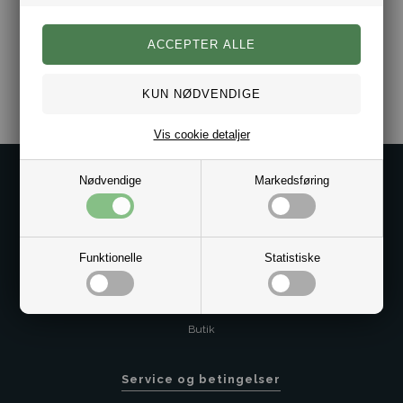
Ringen leveres i gaveæske.
Varenr.:
10051617
Vis cookie detaljer
Kontakt os på
Nødvendige
Markedsføring
Kundeservice@bestman.dk
Telefon: 8862 6233
CVR 33496362 Thol Aps
Funktionelle
Statistiske
Profil
Sitemap
Butik
Service og betingelser