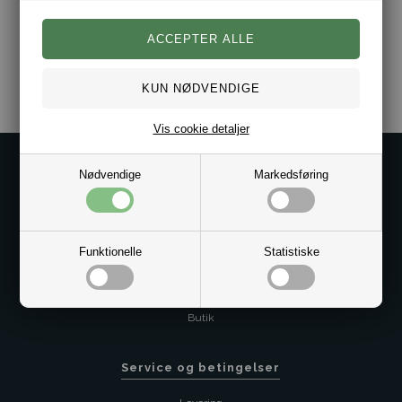
Varenr.:
10051608
Vis cookie detaljer
Kontakt os på
Nødvendige
Markedsføring
Kundeservice@bestman.dk
Telefon: 8862 6233
CVR 33496362 Thol Aps
Funktionelle
Statistiske
Profil
Sitemap
Butik
Service og betingelser