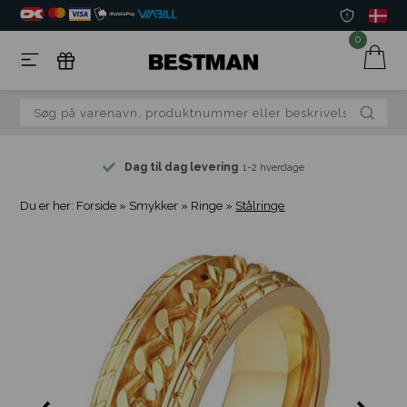
0
Dag til dag levering
1-2 hverdage
Du er her:
Forside
»
Smykker
»
Ringe
»
Stålringe