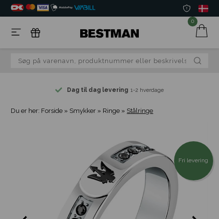
0
Dag til dag levering
1-2 hverdage
Du er her:
Forside
»
Smykker
»
Ringe
»
Stålringe
Fri levering