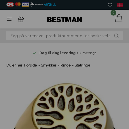
0
Dag til dag levering
1-2 hverdage
Du er her:
Forside
»
Smykker
»
Ringe
»
Stålringe