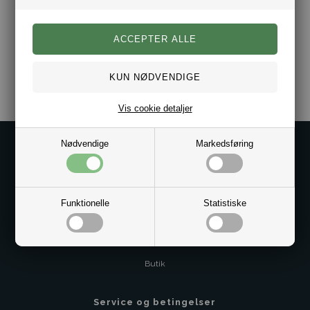
Materiale 316L Stål
Ringen leveres i gaveæske.
Varenr.:
10051487
Vis cookie detaljer
Nødvendige
Markedsføring
Kontakt os på
Kundeservice@bestman.dk
Telefon: 8862 6233
CVR 33496362 Thol Aps
Funktionelle
Statistiske
Profil
Sitemap
Butik
Service og betingelser