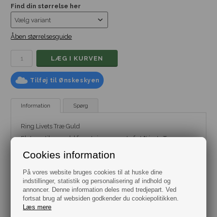
Find din størrelse her
Åben størrelsesguide
Tilføj til Ønskeskyen
Information
Spørg
Ring Livets Træ Guld
Flot og stilren guld farvet ring præget af et "Livets Træ
Symbol"
Cookies information
Der er flere myter der forbindes med livets træ, det skulle
eftersigende forbinde jord og himmel, samt kunne give evigt
På vores website bruges cookies til at huske dine
liv.
indstillinger, statistik og personalisering af indhold og
Denne fingerring leveres i gaveæske og kan bestilles i flere
annoncer. Denne information deles med tredjepart. Ved
størrelser.
fortsat brug af websiden godkender du cookiepolitikken.
Læs mere
Vælg imellem flere størrelser.