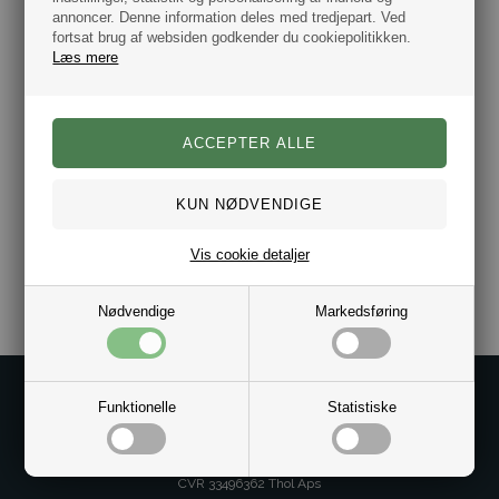
det flotte moderne design giver et iøjefaldende udtryk.
annoncer. Denne information deles med tredjepart. Ved
fortsat brug af websiden godkender du cookiepolitikken.
Denne ring leveres i en flot gaveæske.
Læs mere
Flere størrelser
Sort epoxy fyldning
Rustfrit stål.
Ring Bredde 4/17mm.
Dag til dag levering.
Vis cookie detaljer
Varenr.:
10051612
Nødvendige
Markedsføring
Kontakt os på
Funktionelle
Statistiske
Kundeservice@bestman.dk
Telefon: 8862 6233
CVR 33496362 Thol Aps