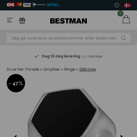
0
Dag til dag levering
1-2 hverdage
Du er her:
Forside
»
Smykker
»
Ringe
»
Stålringe
- 47%