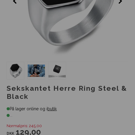
Sekskantet Herre Ring Steel &
Black
På lager online og i
butik
...
Normalpris: 245,00
129,00
DKK