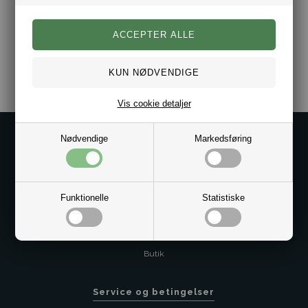
Ringen leveres i gaveæske.
Varenr.:
10051609
Vis cookie detaljer
Nødvendige
Markedsføring
Kontakt os på
Kundeservice@bestman.dk
Telefon: 8862 6233
CVR 33496362 Thol Aps
Funktionelle
Statistiske
Profil
Sitemap
Butik
Service og betingelser