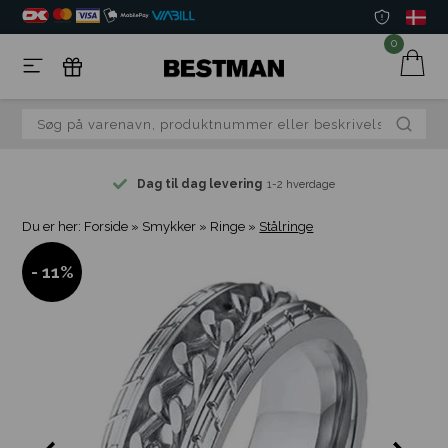
0
Dag til dag levering
1-2 hverdage
Du er her:
Forside
»
Smykker
»
Ringe
»
Stålringe
- 11%