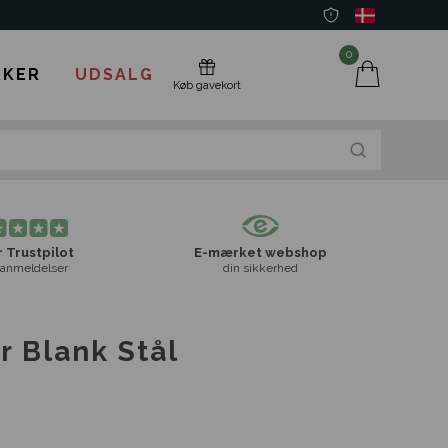
0
KER
UDSALG
Køb gavekort
 Trustpilot
E-mærket webshop
anmeldelser
din sikkerhed
r Blank Stål