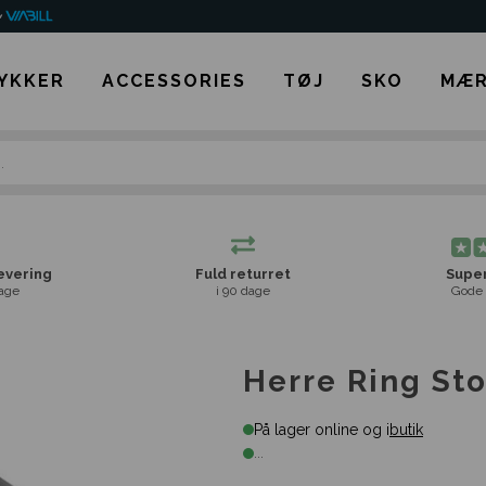
YKKER
ACCESSORIES
TØJ
SKO
MÆR
levering
Fuld returret
Super
age
i 90 dage
Gode 
Herre Ring Sto
På lager online og i
butik
...