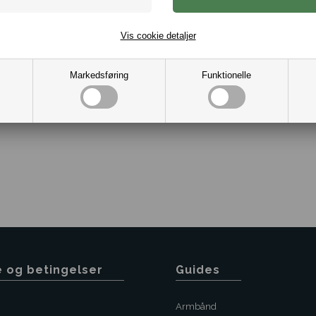
Flere størrelser
Blank poleret 316L stål..
Vis cookie detaljer
Ring Bredde 5/21mm.
Dag til dag levering.
Markedsføring
Funktionelle
Varenr.:
10051506
e og betingelser
Guides
Armbånd