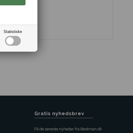
Statistiske
Gratis nyhedsbrev
Få de seneste nyheder fra Bestman.dk