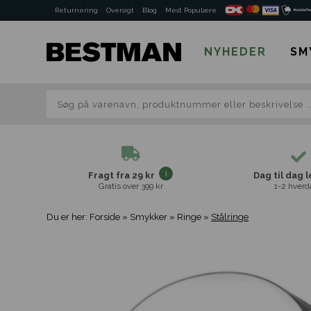
Returnering
Oversigt
Blog
Mest Populære
NYHEDER
SM
Fragt fra 29 kr
Dag til dag 
Gratis over 399 kr
1-2 hverd
Du er her:
Forside
»
Smykker
»
Ringe
»
Stålringe