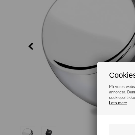
Cookies
På vores websit
annoncer. Denn
cookiepolitikke
Læs mere