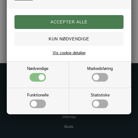
Vælg imellem flere størrelser.
Bredde 8 mm.
Materiale ring: rustfrit stål.
Ringen leveres i gaveæske.
Varenr.:
10051641
Vis cookie detaljer
Nødvendige
Markedsføring
Kontakt os på
Kundeservice@bestman.dk
Telefon: 8862 6233
Funktionelle
Statistiske
CVR 33496362 Thol Aps
Profil
Sitemap
Butik