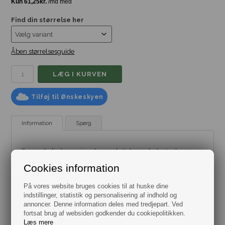
Find din størrelse her
Åben størrelsesguide
Tilføj til Ønskeskyen
Information
Spørg
En maskulin herre ring der med sit design leder tankerne
hen på de udgravede vikinge smykker og de mønstre der
går igen på sten fra vikinge tiden.
Cookies information
Ringen er udført i rustfrit stål og designet med et flettet
På vores website bruges cookies til at huske dine
mønster på en sort baggrund.
indstillinger, statistik og personalisering af indhold og
Bestman har et stort udvalg af ringe til herre, se dem alle
annoncer. Denne information deles med tredjepart. Ved
her.
fortsat brug af websiden godkender du cookiepolitikken.
Læs mere