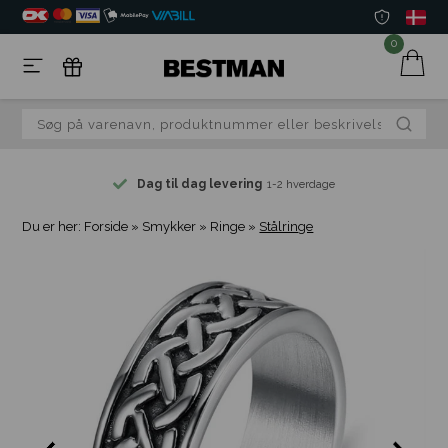
0
Dag til dag levering
1-2 hverdage
Du er her:
Forside
»
Smykker
»
Ringe
»
Stålringe