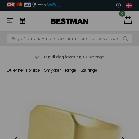
0
Dag til dag levering
1-2 hverdage
Du er her:
Forside
»
Smykker
»
Ringe
»
Stålringe