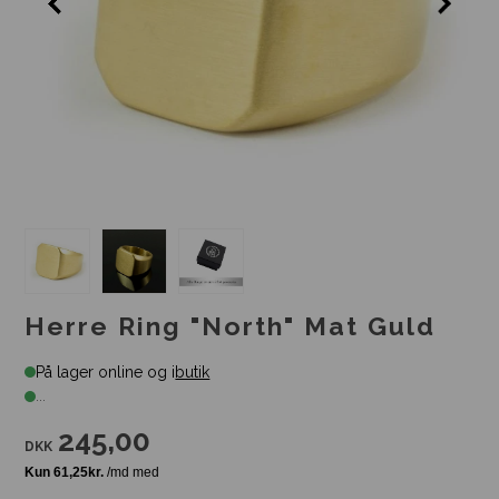
Herre Ring "North" Mat Guld
På lager online og i
butik
...
245,00
DKK