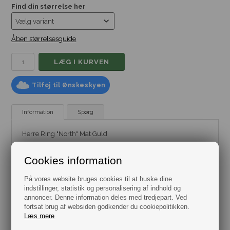
Find din størrelse her
Åben størrelsesguide
Tilføj til Ønskeskyen
Information
Spørg
Herre Ring "North" Mat Guld
Maskulin og rå mat slebet herre ring i rustfrit stål.
Cookies information
En guldfarvet kvalitets ring der udstråler styrke og som
holder i mange år.
På vores website bruges cookies til at huske dine
indstillinger, statistik og personalisering af indhold og
Denne ring findes også i en guldfarvet blank udgave.
annoncer. Denne information deles med tredjepart. Ved
fortsat brug af websiden godkender du cookiepolitikken.
Vælg imellem flere størrelser.
Materiale Mat Slebet Rustfrit Stål.
Læs mere
Ringen leveres i gaveæske.