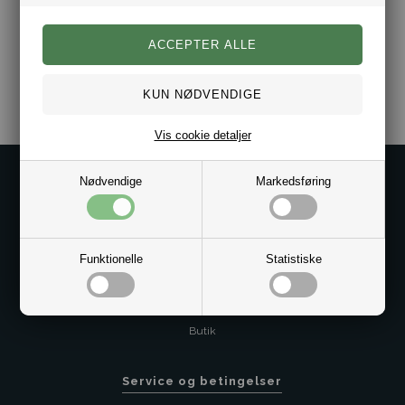
Bredde 8/18mm.
Varenr.:
10051456
Vis cookie detaljer
Kontakt os på
Nødvendige
Markedsføring
Kundeservice@bestman.dk
Telefon: 8862 6233
CVR 33496362 Thol Aps
Funktionelle
Statistiske
Profil
Sitemap
Butik
Service og betingelser