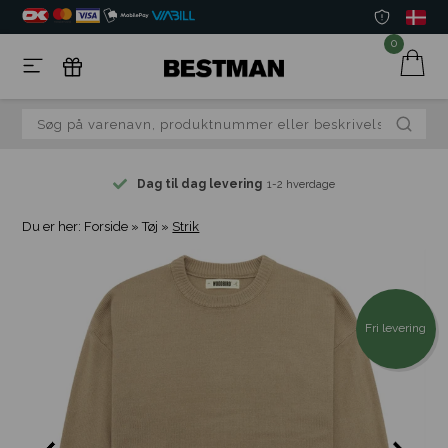
0
Dag til dag levering
1-2 hverdage
Du er her:
Forside
»
Tøj
»
Strik
Fri levering