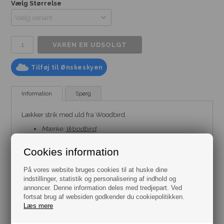
Vælg Størrelse
Tilføj til Ønskeskyen
Information
Spørg
Lækker strik med uld fra Woodbird.
Mærke:
Woodbird
.
Model:
Strik
.
Pasform: Regular m. drop-shoulders
Cookies information
Farve: Sand
Materiale: 50% Recycled Uld og 50% Polyamid
Størrelse: Flere varianter fra Small til XXL
På vores website bruges cookies til at huske dine
indstillinger, statistik og personalisering af indhold og
annoncer. Denne information deles med tredjepart. Ved
fortsat brug af websiden godkender du cookiepolitikken.
Læs mere