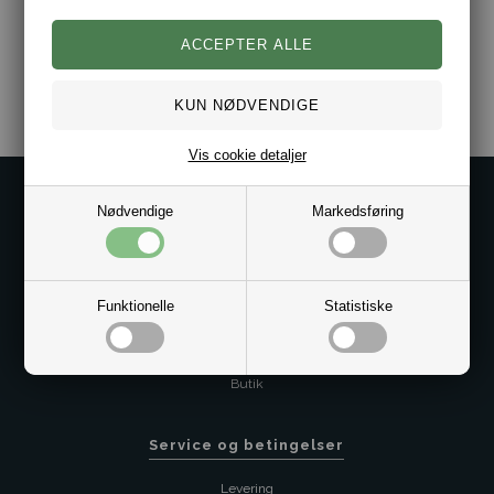
Varenr.:
2013-2436/809-ST
Vis cookie detaljer
Kontakt os på
Nødvendige
Markedsføring
Kundeservice@bestman.dk
Telefon: 8862 6233
CVR 33496362 Thol Aps
Funktionelle
Statistiske
Profil
Sitemap
Butik
Service og betingelser
Levering