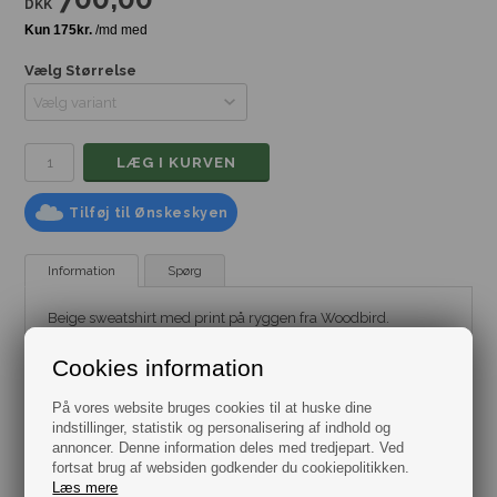
DKK
Vælg Størrelse
Tilføj til Ønskeskyen
Information
Spørg
Beige sweatshirt med print på ryggen fra Woodbird.
Mærke:
Woodbird
.
Cookies information
Model:
Sweatshirt
.
Pasform: Regular m. drop-shoulders
Farve: Beige
På vores website bruges cookies til at huske dine
Materiale: 100% Bomuld (20% Recycled Bomuld)
indstillinger, statistik og personalisering af indhold og
Størrelse: Flere varianter fra Small til XL
annoncer. Denne information deles med tredjepart. Ved
fortsat brug af websiden godkender du cookiepolitikken.
Læs mere