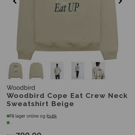
Woodbird
Woodbird Cope Eat Crew Neck
Sweatshirt Beige
På lager online og i
butik
...
700,00