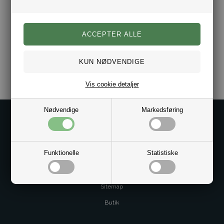
Varenr.:
2012-2436-610-ST
Vis cookie detaljer
Nødvendige
Markedsføring
Kontakt os på
Kundeservice@bestman.dk
Telefon: 8862 6233
Funktionelle
Statistiske
CVR 33496362 Thol Aps
Profil
Sitemap
Butik