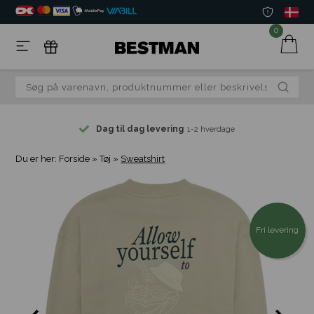
0
Dag til dag levering
1-2 hverdage
Du er her:
Forside
»
Tøj
»
Sweatshirt
Fri levering