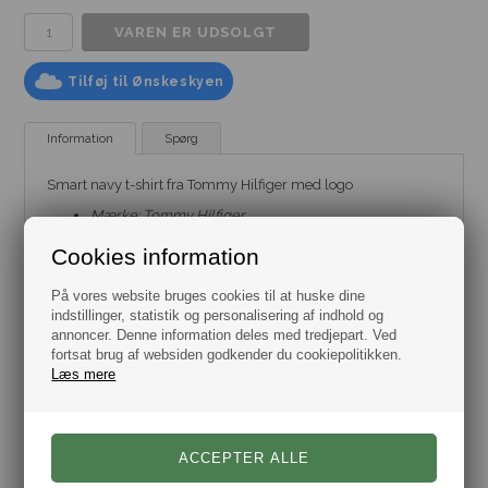
Tilføj til Ønskeskyen
Information
Spørg
Smart navy t-shirt fra Tommy Hilfiger med logo
Mærke:
Tommy Hilfiger
Model:
T-Shirt
Farve: Blå
Cookies information
Størrelse: Flere varianter fra str. S til 3XL
Materiale: 100% Bomuld
På vores website bruges cookies til at huske dine
indstillinger, statistik og personalisering af indhold og
annoncer. Denne information deles med tredjepart. Ved
fortsat brug af websiden godkender du cookiepolitikken.
Læs mere
Varenr.:
2006-MW38980-DW5