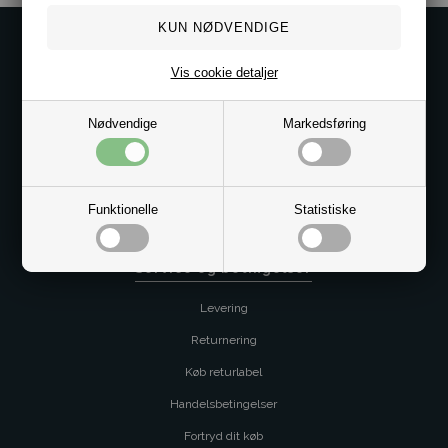
Kontakt os på
Vis cookie detaljer
Kundeservice@bestman.dk
Telefon: 8862 6233
CVR 33496362 Thol Aps
Nødvendige
Markedsføring
Profil
Sitemap
Funktionelle
Statistiske
Butik
Service og betingelser
Levering
Returnering
Køb returlabel
Handelsbetingelser
Fortryd dit køb