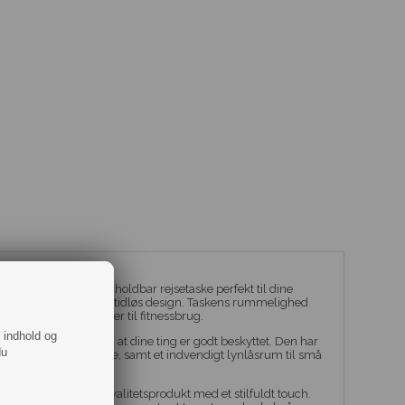
der er en stilfuld og holdbar rejsetaske perfekt til dine
 og har en elegant og tidløs design. Taskens rummelighed
ndele under rejser eller til fitnessbrug.
f indhold og
åslukning, der sikrer, at dine ting er godt beskyttet. Den har
du
anisere dine ejendele, samt et indvendigt lynlåsrum til små
sikker på at få en kvalitetsprodukt med et stilfuldt touch.