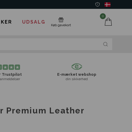
0
KER
UDSALG
Køb gavekort
 Trustpilot
E-mærket webshop
anmeldelser
din sikkerhed
r Premium Leather