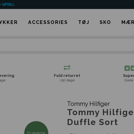
YKKER
ACCESSORIES
TØJ
SKO
MÆR
levering
Fuld returret
Super
age
i 90 dage
Gode 
Tommy Hilfiger
Tommy Hilfige
Duffle Sort
Fri levering