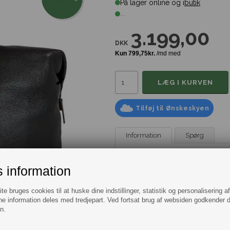
På lager online og i
butik
...
3.199,00
DKK
Tilføj til Ønskeskyen
Information
Spørg
Tommy Hilfiger duffle bag i ægte læ
 information
behov. Den er lavet af 100% læder
giver plads til at opbevare dine eje
e bruges cookies til at huske dine indstillinger, statistik og personalisering a
Tasken har en praktisk dobbelt lynl
e information deles med tredjepart. Ved fortsat brug af websiden godkender 
også et hovedrum, hvor du kan org
n.
og værdifulde genstande.
Med Tommy Hilfiger branding er du 