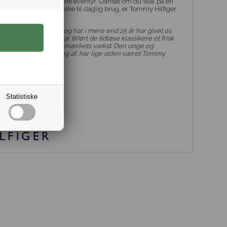
yde den i god tid til dine eventyr. Uanset om du skal på en
ummelig og trendy taske til daglig brug, er Tommy Hilfiger
gende valg.
førende designere og har i mere end 25 år har givet os
ing. Hans designs har tilført de tidløse klassikere et frisk
ar dannet grundlag for mærkets vækst. Den unge og
te kollektion bar præg af, har lige siden været Tommy
Statistiske
kning