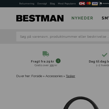
Returnering
Oversigt
Blog
Mest Populære
NYHEDER
SM
Fragt fra 29 kr
Dag til dag 
Gratis over 399 kr
1-2 hverd
Du er her:
Forside
»
Accessories
»
Tasker