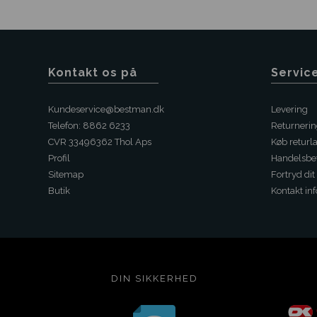
Kontakt os på
Servic
Kundeservice@bestman.dk
Levering
Telefon: 8862 6233
Returneri
CVR 33496362 Thol Aps
Køb returl
Profil
Handelsbet
Sitemap
Fortryd dit
Butik
Kontakt inf
DIN SIKKERHED