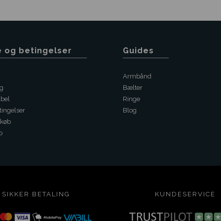
e og betingelser
Guides
Armbånd
ng
Bælter
abel
Ringe
ingelser
Blog
 køb
o
SIKKER BETALING
KUNDESERVICE