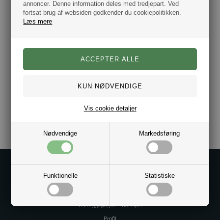
første kollektion bar præg af, har lige siden været Tommy
annoncer. Denne information deles med tredjepart. Ved
Hilfiger’s varemærke.
fortsat brug af websiden godkender du cookiepolitikken.
Læs mere
Mærke: Tommy Hilfiger
Farve: Flere varianter.
Flere størrelser.
2-pak.
Materiale: Bomuld 75%, Polyamide 23% og Elastane
2%
Varenr.:
1020-100001492-002
Vis cookie detaljer
Nødvendige
Markedsføring
Kontakt os på
Funktionelle
Statistiske
Kundeservice@bestman.dk
Telefon: 8862 6233
CVR 33496362 Thol Aps
Profil