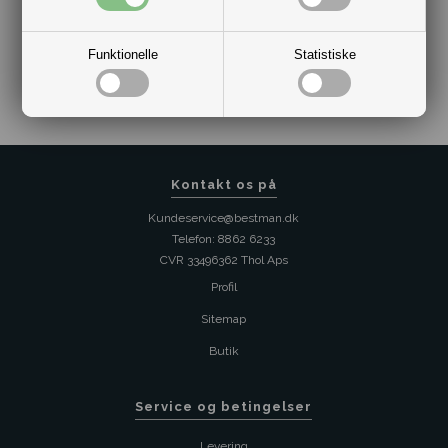
Varenr.:
2014-MW34503-RBN
Funktionelle
Statistiske
Kontakt os på
Kundeservice@bestman.dk
Telefon: 8862 6233
CVR 33496362 Thol Aps
Profil
Sitemap
Butik
Service og betingelser
Levering