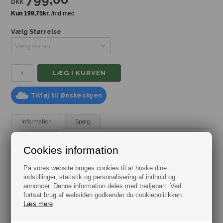
DKK
Vælg Størrelse
Tilføj til Ønskeskyen
Information
Spørg
Elegant hvid polo fra Tommy Hilfiger, prydet med signatur
Cookies information
farvede striber og logo
Mærke:
Tommy Hilfiger
På vores website bruges cookies til at huske dine
Model:
Polo
indstillinger, statistik og personalisering af indhold og
Farve: Hvid
annoncer. Denne information deles med tredjepart. Ved
Størrelse: Flere varianter fra str. Medium til 3XL
Materiale: 96% Bomuld & 4% Elastan
fortsat brug af websiden godkender du cookiepolitikken.
Læs mere