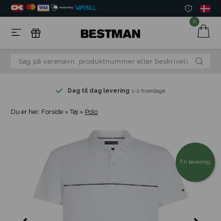
0
Dag til dag levering
1-2 hverdage
Du er her:
Forside
»
Tøj
»
Polo
Fri levering