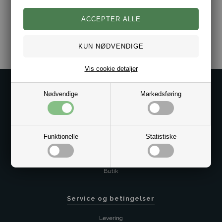
Varenr.:
2008-MW38125-YBR
Vis cookie detaljer
Kontakt os på
Nødvendige
Markedsføring
Kundeservice@bestman.dk
Telefon: 8862 6233
CVR 33496362 Thol Aps
Funktionelle
Statistiske
Profil
Sitemap
Butik
Service og betingelser
Levering