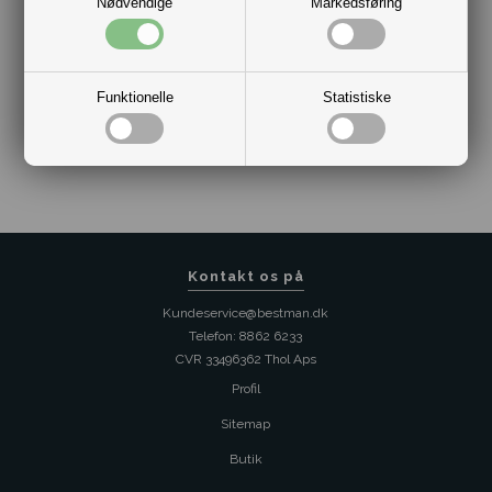
Nødvendige
Markedsføring
Funktionelle
Statistiske
Varenr.:
10160037
Kontakt os på
Kundeservice@bestman.dk
Telefon: 8862 6233
CVR 33496362 Thol Aps
Profil
Sitemap
Butik