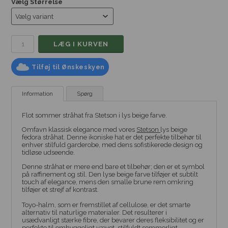
Vælg Størrelse
Tilføj til Ønskeskyen
Information
Spørg
Flot sommer stråhat fra Stetson i lys beige farve.
Omfavn klassisk elegance med vores
Stetson
lys beige
fedora stråhat. Denne ikoniske hat er det perfekte tilbehør til
enhver stilfuld garderobe, med dens sofistikerede design og
tidløse udseende.
Denne stråhat er mere end bare et tilbehør; den er et symbol
på raffinement og stil. Den lyse beige farve tilføjer et subtilt
touch af elegance, mens den smalle brune rem omkring
tilføjer et strejf af kontrast.
Toyo-halm, som er fremstillet af cellulose, er det smarte
alternativ til naturlige materialer. Det resulterer i
usædvanligt stærke fibre, der bevarer deres fleksibilitet og er
perfekte til omhyggeligt vævet, stilfuldt sommerligt