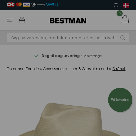
0
Dag til dag levering
1-2 hverdage
Du er her:
Forside
»
Accessories
»
Huer & Caps til mænd
»
Stråhat
Fri levering