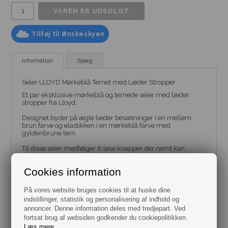
Tilføj til Ønskeskyen
Information
Spørg
Seler LLOYD Mørkeblå Ternet med Læder Stropper
Et par eksklusive mørkeblå og ternede seler med læder
stropper fra Lloyd.
Designet byder på ægte læder besætninger i en mellem
brun farve og elastikken i en mørkeblå farve med
gyldenbrune tern.
Til disse seler medfølger 6 løse knapper der nemt kan
clipses fast i bukselinningen hvis der ikke er syet knapper i
bukserne i forvejen.
Cookies information
Disse seler har en god længde på 120 cm og er 3,5 cm
brede.
På vores website bruges cookies til at huske dine
indstillinger, statistik og personalisering af indhold og
Længde 120 cm
annoncer. Denne information deles med tredjepart. Ved
Bredde 35 mm
Y-model.
fortsat brug af websiden godkender du cookiepolitikken.
Læderstropper.
Læs mere