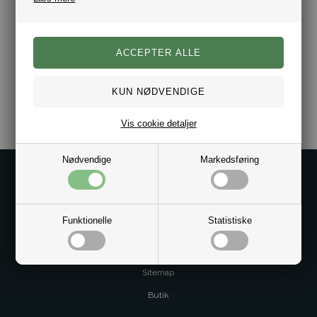
6 Løse knapper.
Farve Mørkeblå.
Mærke LLOYD.
Dag til dag levering.
Varenr.:
10171303
Vis cookie detaljer
Nødvendige
Markedsføring
Kontakt os på
Kundeservice@bestman.dk
Telefon: 8862 6233
Funktionelle
Statistiske
CVR 33496362 Thol Aps
Profil
Sitemap
Butik