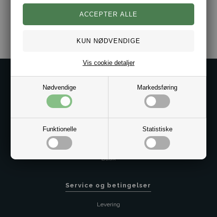
Varenr.:
10171282
Vis cookie detaljer
Kontakt os på
Nødvendige
Markedsføring
Kundeservice@bestman.dk
Telefon: 8862 6233
CVR 33496362 Thol Aps
Profil
Funktionelle
Statistiske
Sitemap
Butik
Service og betingelser
Levering