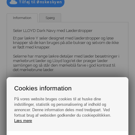
Tilføj til Ønskeskyen
Information
Spørg
Seler LLOYD Dark Navy med Læderstropper
Et par lækre Y seler designet med læderstropper og løse
knapper så de kan bruges på alle bukser og selvom de ikke
er født med knapper.
Selerne har mange lækre detaljer med læder besætninger i
mørkebrunt læder og Lloyd logo'et der præger læder
samlingen og så står den mørkeblå farve i god kontrast til
det mørkebrune læder.
Disse seler har en god længde på 120 cm og er 3,5 cm
brede.
Cookies information
Længde 120 cm
Bredde 35 mm
På vores website bruges cookies til at huske dine
Y-model.
indstillinger, statistik og personalisering af indhold og
Læderstropper.
annoncer. Denne information deles med tredjepart. Ved
6 Løse knapper.
Farve Mørkeblå.
fortsat brug af websiden godkender du cookiepolitikken.
Mærke LLOYD.
Læs mere
Dag til dag levering.