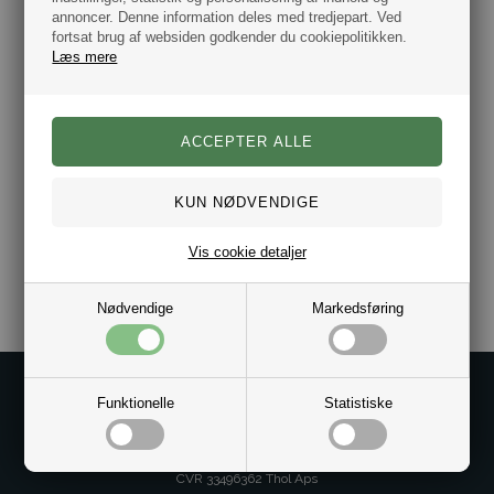
er markedsledende indenfor tøj og accessories.
annoncer. Denne information deles med tredjepart. Ved
fortsat brug af websiden godkender du cookiepolitikken.
100% Merino uld
Læs mere
Mærke Selected.
Farve Hvid.
One size.
Vask ved max. 30 grader på uldprogram
Dag til dag levering.
Varenr.:
10210139
Vis cookie detaljer
Nødvendige
Markedsføring
Kontakt os på
Funktionelle
Statistiske
Kundeservice@bestman.dk
Telefon: 8862 6233
CVR 33496362 Thol Aps