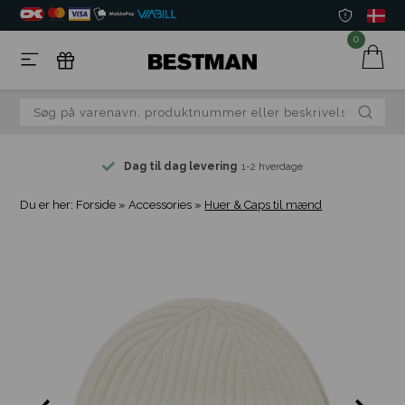
0
Dag til dag levering
1-2 hverdage
Du er her:
Forside
»
Accessories
»
Huer & Caps til mænd