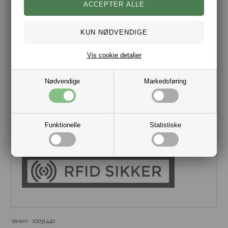
Vis cookie detaljer
Nødvendige
Markedsføring
Secrid kortholdere er udført i den bedste kvalitet og det vil
Secrid gerne understrege ved at tilbyde +1 års ekstra garanti
Funktionelle
Statistiske
hvis du registrere din kortholder
her
.
Varenr.:
10031440