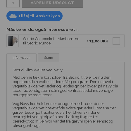
Tilføj til Ønskeskyen
Måske er du også interesseret i:
Secrid Coinpocket - Møntlomme
+
75,00 DKK
til Secrid Punge
Information
Spørg
Secrid Slim Wallet Veg Navy
Med denne lækre kortholder fra Secrid, tilføjer de nu den
populære slim wallet til deres Veg program. Den er lavet i
vegetabilsk garvet læder og i et design der byder på navy blå
læder udvendigt som står i god kontrast til det indvendige
bourgogne røde læder.
Veg Navy kortholderen er designet med læder der er
vegetabilsk garvet hos et af de sidste garverier i Toscana der
garver læder på traditionel vis, her bliver skindene
bearbejdet ved hjælp af blade, bark og frugter i et
bæredygtigt miljø hvor vandet fra garvningen er renset og
bliver genbrugt.