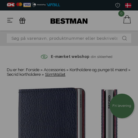
0
E-mærket webshop
din sikkerhed
Du er her:
Forside
»
Accessories
»
Kortholdere og punge til mænd
»
Secrid kortholdere
»
SlimWallet
Fri levering