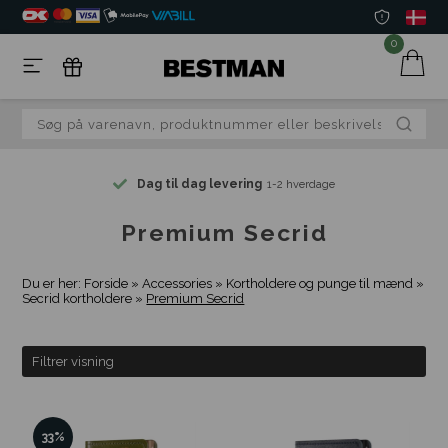
0
Dag til dag levering
1-2 hverdage
Premium Secrid
Du er her:
Forside
»
Accessories
»
Kortholdere og punge til mænd
»
Secrid kortholdere
»
Premium Secrid
Filtrer visning
33%