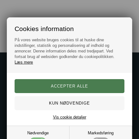
Cookies information
På vores website bruges cookies til at huske dine
indstillinger, statistik og personalisering af indhold og
annoncer. Denne information deles med tredjepart. Ved
fortsat brug af websiden godkender du cookiepolitikken.
Læs mere
Kontakt os på
Kundeservice@bestman.dk
Telefon: 8862 6233
CVR 33496362 Thol Aps
Profil
Sitemap
Butik
Vis cookie detaljer
Nødvendige
Markedsføring
Service og betingelser