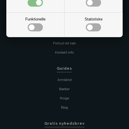
Levering
Returnering
Funktionelle
Statistiske
Køb returlabel
Handelsbetingelser
Fortryd dit køb
Kontakt info
Guides
Armbånd
Bælter
Ringe
Blog
Gratis nyhedsbrev