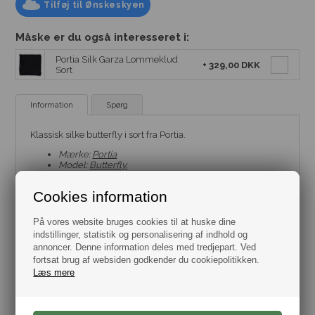
Tilføj til Ønskeskyen
Måske er du også interesseret i:
Portia Silk Garza Lommeklud
+
329,00 DKK
Sort
Information
Spørg
Klassisk silke butterfly i sort fra Portia.
Mærke:
Portia
Model:
Butterfly.
Farve: Sort.
Materiale: Silke.
Cookies information
På vores website bruges cookies til at huske dine
indstillinger, statistik og personalisering af indhold og
annoncer. Denne information deles med tredjepart. Ved
fortsat brug af websiden godkender du cookiepolitikken.
Læs mere