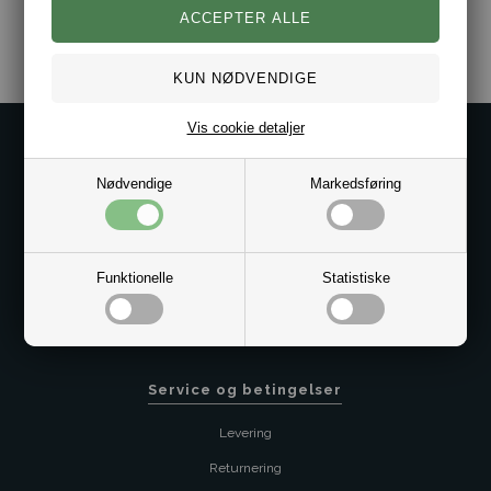
Varenr.:
10061308
Vis cookie detaljer
Kontakt os på
Nødvendige
Markedsføring
Kundeservice@bestman.dk
Telefon: 8862 6233
CVR 33496362 Thol Aps
Profil
Funktionelle
Statistiske
Sitemap
Butik
Service og betingelser
Levering
Returnering