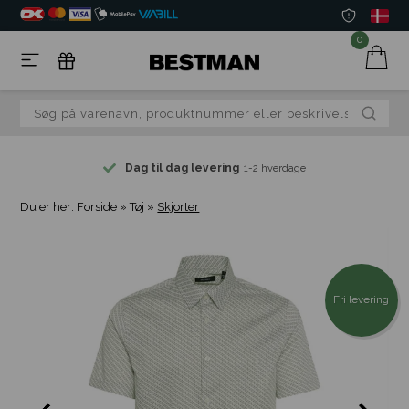
0
Dag til dag levering
1-2 hverdage
Du er her:
Forside
»
Tøj
»
Skjorter
Fri levering