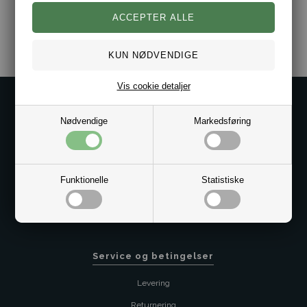
Varenr.:
2010-30208038-180312
Vis cookie detaljer
Kontakt os på
Nødvendige
Markedsføring
Kundeservice@bestman.dk
Telefon: 8862 6233
CVR 33496362 Thol Aps
Profil
Funktionelle
Statistiske
Sitemap
Butik
Service og betingelser
Levering
Returnering