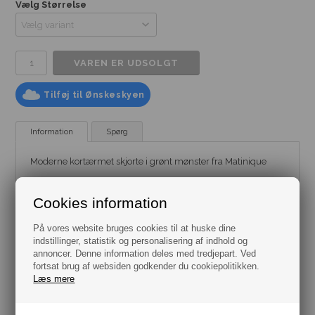
Vælg Størrelse
Tilføj til Ønskeskyen
Information
Spørg
Moderne kortærmet skjorte i grønt mønster fra Matinique
Mærke:
Matinique
Model:
Skjorte
-
Kortærmet
Cookies information
Pasform: Regular Fit
Farve: Grøn
Størrelse: Flere varianter fra str. S til 3XL
På vores website bruges cookies til at huske dine
Materiale: 100% Bomuld
indstillinger, statistik og personalisering af indhold og
annoncer. Denne information deles med tredjepart. Ved
fortsat brug af websiden godkender du cookiepolitikken.
Læs mere