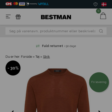
0
Fuld returret
i 90 dage
Du er her:
Forside
»
Tøj
»
Strik
- 30%
Fri levering