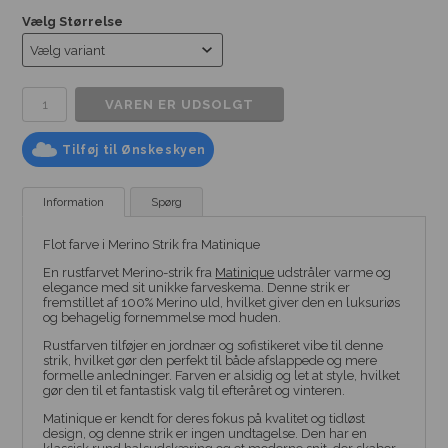
Vælg Størrelse
Tilføj til Ønskeskyen
Information
Spørg
Flot farve i Merino Strik fra Matinique
En rustfarvet Merino-strik fra
Matinique
udstråler varme og
elegance med sit unikke farveskema. Denne strik er
fremstillet af 100% Merino uld, hvilket giver den en luksuriøs
og behagelig fornemmelse mod huden.
Rustfarven tilføjer en jordnær og sofistikeret vibe til denne
strik, hvilket gør den perfekt til både afslappede og mere
formelle anledninger. Farven er alsidig og let at style, hvilket
gør den til et fantastisk valg til efteråret og vinteren.
Matinique er kendt for deres fokus på kvalitet og tidløst
design, og denne strik er ingen undtagelse. Den har en