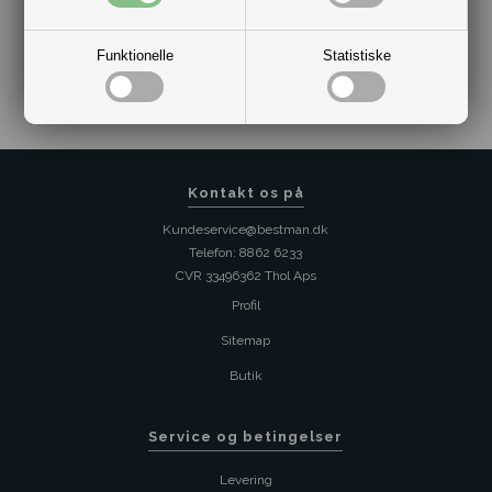
Varenr.:
2013-30200611-1912351
Funktionelle
Statistiske
Kontakt os på
Kundeservice@bestman.dk
Telefon: 8862 6233
CVR 33496362 Thol Aps
Profil
Sitemap
Butik
Service og betingelser
Levering