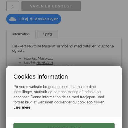
Tilføj til Ønskeskyen
Information
Spørg
Lækkert sølvtone Maserati armbånd med detaljer i guldtone
og sort.
Mærke:
Maserati
.
Model:
Armbånd
Farve: Guldtone, Sort og Sølvtone
Materiale: Rustfrit stål.
Cookies information
Længde: Justerbart fra 19 cm. til 21 cm.
Bredde: 6 mm.
Armbåndet leveres i flot gaveæske.
På vores website bruges cookies til at huske dine
Autoriseret Dansk Maserati forhandler.
indstillinger, statistik og personalisering af indhold og
annoncer. Denne information deles med tredjepart. Ved
fortsat brug af websiden godkender du cookiepolitikken.
Læs mere
Varenr.:
10012166