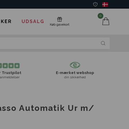
0
KER
UDSALG
Køb gavekort
 Trustpilot
E-mærket webshop
anmeldelser
din sikkerhed
asso Automatik Ur m/