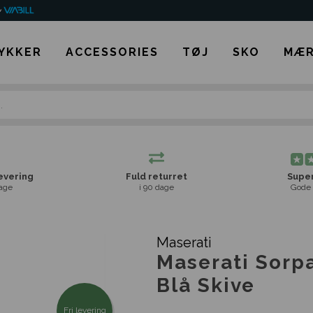
YKKER
ACCESSORIES
TØJ
SKO
MÆR
levering
Fuld returret
Super
age
i 90 dage
Gode 
Maserati
Maserati Sorp
Blå Skive
Fri levering