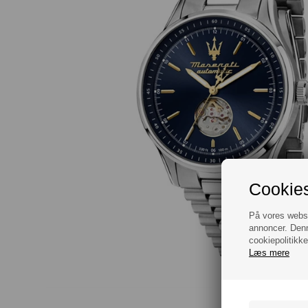
Cookies
På vores websit
annoncer. Denn
cookiepolitikke
Læs mere