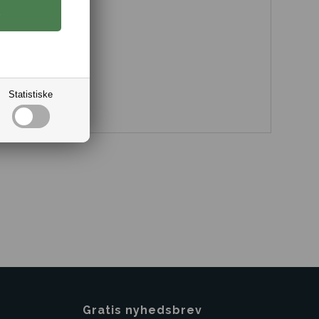
ive.
e.
ur forhandler.
Statistiske
Gratis nyhedsbrev