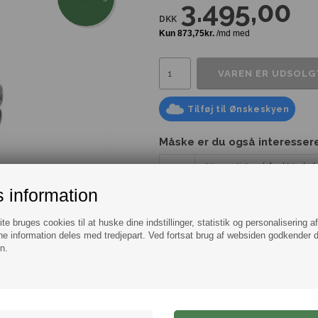
3.495,00
DKK
Tilføj til Ønskeskyen
Måske er du også interesseret
Maserati Armbånd Mørkeb
Magnetlås
 information
Maserati Ceramic Gold St
e bruges cookies til at huske dine indstillinger, statistik og personalisering a
e information deles med tredjepart. Ved fortsat brug af websiden godkender 
n.
Information
Spørg
Stilrent Italiensk design fra Maser
Mærke:
Maserati
.
Model:
Ur