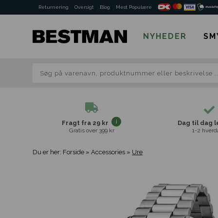
Returnering
Oversigt
Blog
Mest Populære
NYHEDER
SM
Fragt fra 29 kr
Dag til dag 
Gratis over 399 kr
1-2 hverd
Du er her:
Forside
»
Accessories
»
Ure