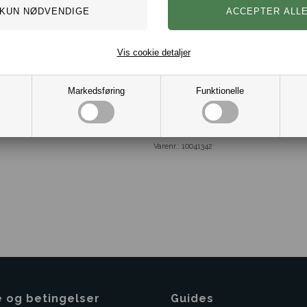
Farve: Sølvtone med blå sk
Materiale: Rustfrit stål.
Urværk: Automatik.
Diameter 42 mm.
Glas: Mineral glas.
Vis cookie detaljer
Uret leveres i flot gaveæsk
Autoriseret Dansk Maserati 
Markedsføring
Funktionelle
Varenr.:
10041342
e og betingelser
Guides