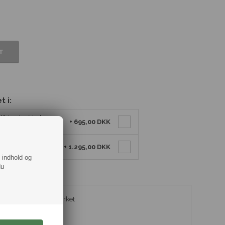
 i:
lå Læder Med
+
695,00 DKK
ål Armbånd Blå
+
1.295,00 DKK
f indhold og
du
ati med udsyn til urværket