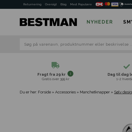
Returnering
Oversigt
Blog
Mest Populære
NYHEDER
SM
Fragt fra 29 kr
Dag til dag 
Gratis over 399 kr
1-2 hverd
Du er her:
Forside
»
Accessories
»
Manchetknapper
»
Sølv des