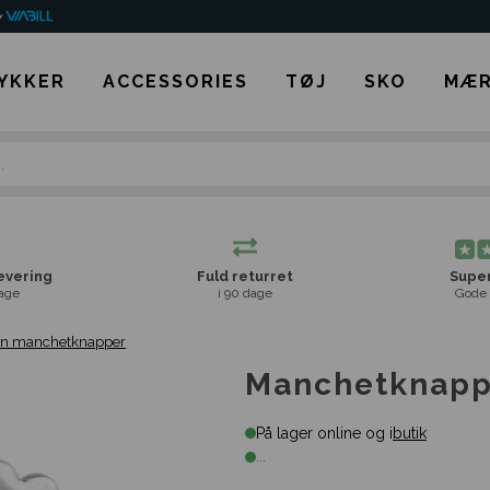
YKKER
ACCESSORIES
TØJ
SKO
MÆR
levering
Fuld returret
Super
age
i 90 dage
Gode 
ign manchetknapper
Manchetknappe
På lager online og i
butik
...