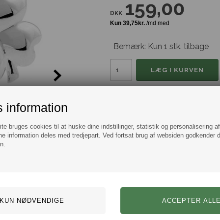
159,00
DKK
Bemærk: Kun 1 stk. tilbage
Tilføj til Ønskeskyen
 information
Information
Spørg
e bruges cookies til at huske dine indstillinger, statistik og personalisering a
e information deles med tredjepart. Ved fortsat brug af websiden godkender 
Firkløveren har gennem tiden haft 
n.
det at man får et ønske opfyldt.
Om lige nøjagtig disse elegante og
men vi er helt vilde med dem. De 
og giver et smart og klassisk udtryk
Bestman har et kæmpe udvalg af
Leveres i flot gaveæske.