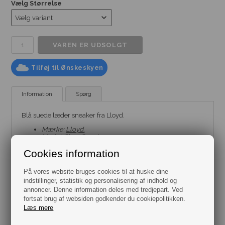
Vælg Størrelse
Tilføj til Ønskeskyen
Information
Spørg
Blå suede læder sneaker fra Lloyd.
Mærke:
Lloyd.
Model:
Sko - Sneaker.
Farve: Blå.
Cookies information
Størrelse: Flere Varianter fra 41 til 46.
Materiale: 100% Læder.
På vores website bruges cookies til at huske dine
indstillinger, statistik og personalisering af indhold og
annoncer. Denne information deles med tredjepart. Ved
fortsat brug af websiden godkender du cookiepolitikken.
Læs mere