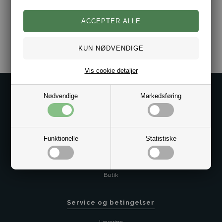
Varenr.:
2017-24/584-45
Vis cookie detaljer
Kontakt os på
Nødvendige
Markedsføring
Kundeservice@bestman.dk
Telefon: 8862 6233
CVR 33496362 Thol Aps
Funktionelle
Statistiske
Profil
Sitemap
Butik
Service og betingelser