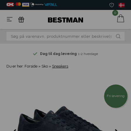
0
Dag til dag levering
1-2 hverdage
Du er her:
Forside
»
Sko
»
Sneakers
Fri levering