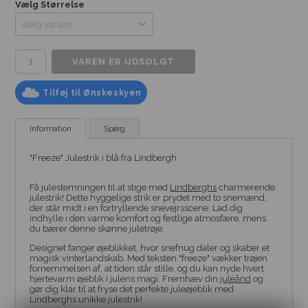
Vælg Størrelse
Tilføj til Ønskeskyen
Information
Spørg
"Freeze" Julestrik i blå fra LIndbergh.
Få julestemningen til at stige med
Lindberghs
charmerende
julestrik! Dette hyggelige strik er prydet med to snemænd,
der står midt i en fortryllende snevejrsscene. Lad dig
indhylle i den varme komfort og festlige atmosfære, mens
du bærer denne skønne juletrøje.
Designet fanger øjeblikket, hvor snefnug daler og skaber et
magisk vinterlandskab. Med teksten "freeze" vækker trøjen
fornemmelsen af, at tiden står stille, og du kan nyde hvert
hjertevarm øjeblik i julens magi. Fremhæv din
juleånd
og
gør dig klar til at fryse det perfekte juleøjeblik med
Lindberghs unikke julestrik!