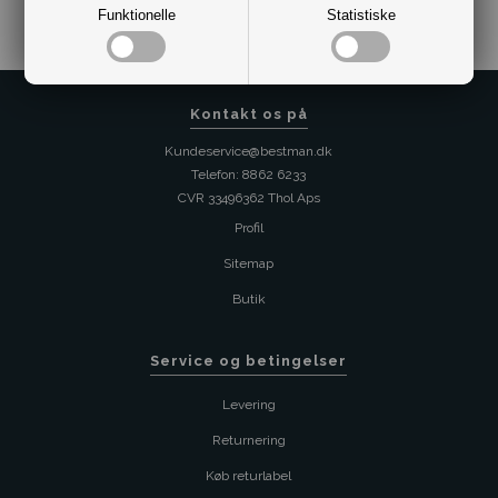
Funktionelle
Statistiske
Kontakt os på
Kundeservice@bestman.dk
Telefon: 8862 6233
CVR 33496362 Thol Aps
Profil
Sitemap
Butik
Service og betingelser
Levering
Returnering
Køb returlabel