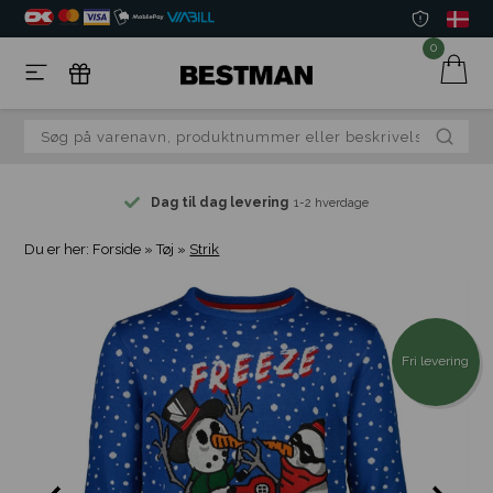
0
Dag til dag levering
1-2 hverdage
Du er her:
Forside
»
Tøj
»
Strik
Fri levering