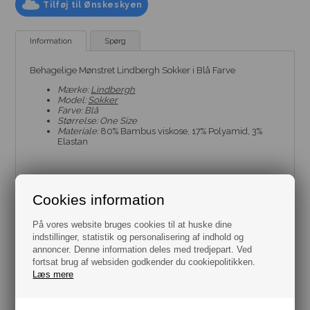
Tilføj til Ønskeskyen
Information
Spørg
Behagelige Mønstret Lindbergh Sokker i Blå Farve
Mærke:
L
indbergh
Model:
Sokker
Farve: Blå
Størrelse: One Size
Materiale:
80% Bambus viskose, 17% Polyamid, 3%
Elastan
Cookies information
På vores website bruges cookies til at huske dine
indstillinger, statistik og personalisering af indhold og
annoncer. Denne information deles med tredjepart. Ved
fortsat brug af websiden godkender du cookiepolitikken.
Læs mere