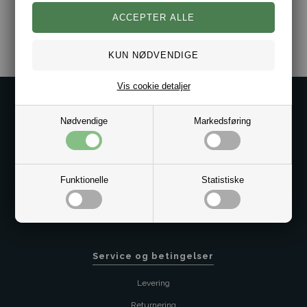
Varenr.:
1020-991098-BLU-4047
Vis cookie detaljer
Kontakt os på
Nødvendige
Markedsføring
Kundeservice@bestman.dk
Telefon: 8862 6233
CVR 33496362 Thol Aps
Profil
Funktionelle
Statistiske
Sitemap
Butik
Service og betingelser
Levering
Returnering