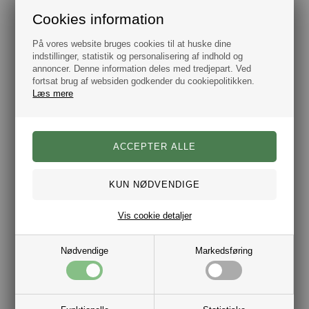
kendt for sin banebrydende transatlantiske flyvning i
Cookies information
1927. Lindbergh fokuserer primært på herretøj og tilbyder en
bred vifte af tøj, herunder skjorter, jakker, bukser, trøjer og
accessories. Mærket har en moderne og stilfuld tilgang til
På vores website bruges cookies til at huske dine
mode, der appellerer til den moderne mand.
indstillinger, statistik og personalisering af indhold og
- Mærke: Lindbergh
annoncer. Denne information deles med tredjepart. Ved
- Model: Strømpe
fortsat brug af websiden godkender du cookiepolitikken.
- Farve: Sort m/ Sandfarvet Striber
Læs mere
- Størrelse: 40-47
- Materiale: 80% Bambus, 17% Polyamid og 3% Elastane
Vis cookie detaljer
Nødvendige
Markedsføring
Varenr.:
1020-991088-SM-40/47