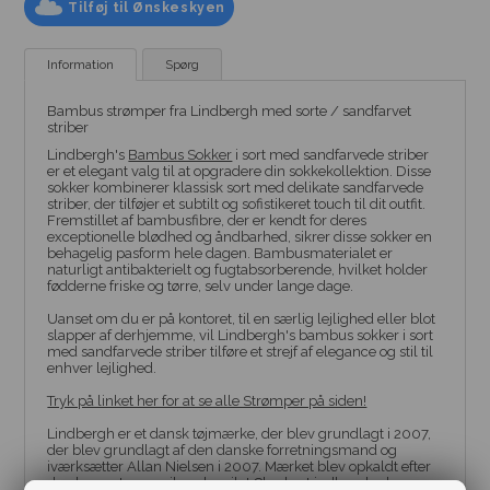
Tilføj til Ønskeskyen
Information
Spørg
Bambus strømper fra Lindbergh med sorte / sandfarvet
striber
Lindbergh's
Bambus Sokker
i sort med sandfarvede striber
er et elegant valg til at opgradere din sokkekollektion. Disse
sokker kombinerer klassisk sort med delikate sandfarvede
striber, der tilføjer et subtilt og sofistikeret touch til dit outfit.
Fremstillet af bambusfibre, der er kendt for deres
exceptionelle blødhed og åndbarhed, sikrer disse sokker en
behagelig pasform hele dagen. Bambusmaterialet er
naturligt antibakterielt og fugtabsorberende, hvilket holder
fødderne friske og tørre, selv under lange dage.
Uanset om du er på kontoret, til en særlig lejlighed eller blot
slapper af derhjemme, vil Lindbergh's bambus sokker i sort
med sandfarvede striber tilføre et strejf af elegance og stil til
enhver lejlighed.
Tryk på linket her for at se alle Strømper på siden!
Lindbergh er et dansk tøjmærke, der blev grundlagt i 2007,
der blev grundlagt af den danske forretningsmand og
iværksætter Allan Nielsen i 2007. Mærket blev opkaldt efter
den berømte amerikanske pilot Charles Lindbergh, der var