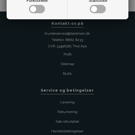
Funktionelle
Statistiske
Kontakt os på
Kundeservice@bestman.dk
Telefon: 8862 6233
CVR 33496362 Thol Aps
Profil
Sitemap
Butik
Service og betingelser
Levering
Returnering
Køb returlabel
Handelsbetingelser