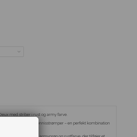
Deux med striber i rust og army farve.
 Deux's
2-pak hvide tennisstrømper – en perfekt kombination
etaljer!
 horisontale striber i armygrøn og rustfarve, der tilføjer et