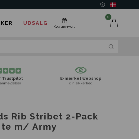
0
KER
UDSALG
Køb gavekort
 Trustpilot
E-mærket webshop
anmeldelser
din sikkerhed
s Rib Stribet 2-Pack
ite m/ Army