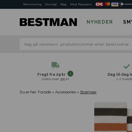
Returnering
Oversigt
Blog
Mest Populære
NYHEDER
SM
Fragt fra 29 kr
Dag til dag 
Gratis over 399 kr
1-2 hverd
Du er her:
Forside
»
Accessories
»
Strømper