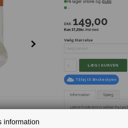
På lager online og i
butik
...
149,00
DKK
Vælg Størrelse
Tilføj til Ønskeskyen
Information
Spørg
Lækre hvide tennis sokker fra Les 
Træd ind i stil og komfort med
Les
af klassisk elegance og moderne d
 information
Disse strømper skiller sig ud med to