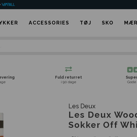
YKKER
ACCESSORIES
TØJ
SKO
MÆR
levering
Fuld returret
Super
age
i 90 dage
Gode 
Les Deux
Les Deux Wood
Sokker Off Wh