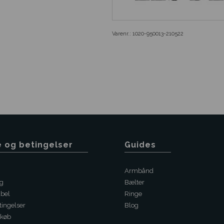
Varenr.:
1020-950013-210522
e og betingelser
Guides
Armbånd
ng
Bælter
abel
Ringe
ingelser
Blog
 køb