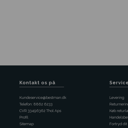
Kontakt os på
Servic
Kundeservice@bestman.dk
Levering
Telefon: 8862 6233
Returneri
CVR 33496362 Thol Aps
Køb returl
Profil
Handelsbet
Sitemap
Fortryd dit