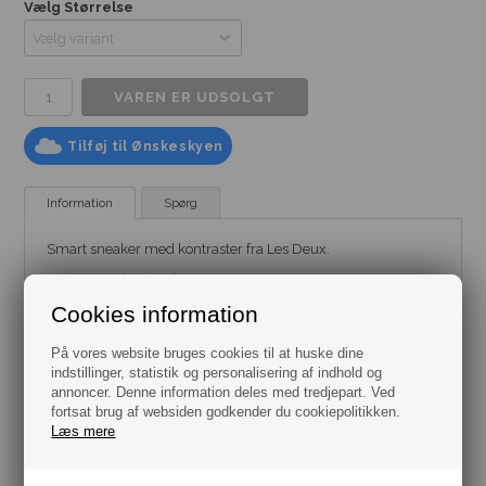
Vælg Størrelse
Tilføj til Ønskeskyen
Information
Spørg
Smart sneaker med kontraster fra Les Deux.
Mærke:
Les Deux
Model:
Sko - Sneaker
Cookies information
Farve: Hvid og Sand
Størrelse: Flere varianter fra str. 42 til str. 46
Materiale: 100% Læder
På vores website bruges cookies til at huske dine
indstillinger, statistik og personalisering af indhold og
annoncer. Denne information deles med tredjepart. Ved
fortsat brug af websiden godkender du cookiepolitikken.
Læs mere