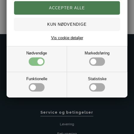
Varenr.:
2017-801033-201810
Vis cookie detaljer
Kontakt os på
Nødvendige
Markedsføring
Kundeservice@bestman.dk
Telefon: 8862 6233
CVR 33496362 Thol Aps
Profil
Funktionelle
Statistiske
Sitemap
Butik
Service og betingelser
Levering
Returnering