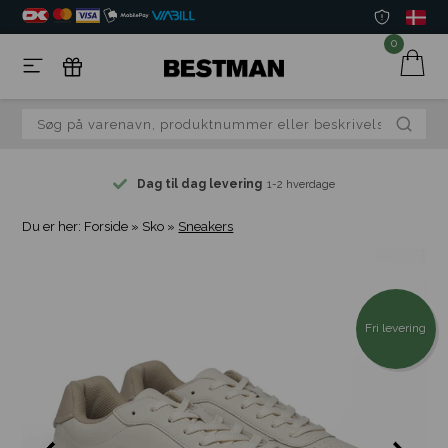
0
Dag til dag levering
1-2 hverdage
Du er her:
Forside
»
Sko
»
Sneakers
Fri levering