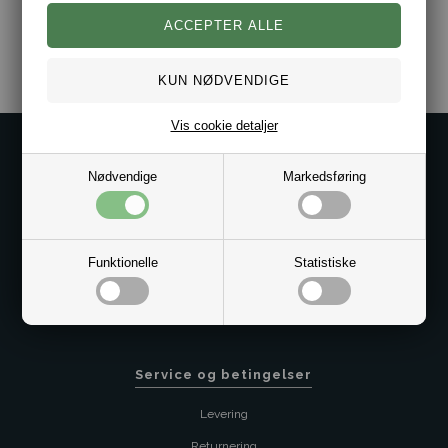
Varenr.:
2006-101155-478730
Vis cookie detaljer
Kontakt os på
Nødvendige
Markedsføring
Kundeservice@bestman.dk
Telefon: 8862 6233
CVR 33496362 Thol Aps
Profil
Funktionelle
Statistiske
Sitemap
Butik
Service og betingelser
Levering
Returnering