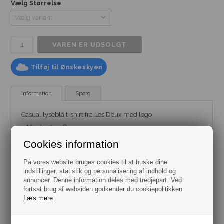
Vælg Størrelse
Tilføj til Ønskeskyen
Information
Spørg
Casual lyseblå t-shirt fra Les Deux med logo
- Mærke:
Les Deux
- Model:
T-Shirt
- Fit: Slim Fit
Cookies information
- Farve: Blå
- Størrelse: Flere Varianter fra str. Small til str. XXL
På vores website bruges cookies til at huske dine
- Materiale: 100% Bomuld
indstillinger, statistik og personalisering af indhold og
annoncer. Denne information deles med tredjepart. Ved
fortsat brug af websiden godkender du cookiepolitikken.
Læs mere