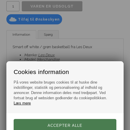
Tilføj til Ønskeskyen
Information
Spørg
Smart off white / grøn basketball fra Les Deux
Mærke:
Les Deux
Model:
Merchandise
Farve: Hvid og grøn
Materiale: 100% Gummi
Cookies information
På vores website bruges cookies til at huske dine
indstillinger, statistik og personalisering af indhold og
annoncer. Denne information deles med tredjepart. Ved
fortsat brug af websiden godkender du cookiepolitikken.
Læs mere
Varenr.:
2023-980056-215575-OS