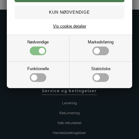
Kontakt os på
Vis cookie detaljer
Kundeservice@bestman.dk
Telefon: 8862 6233
Nødvendige
Markedsføring
CVR 33496362 Thol Aps
Profil
Sitemap
Funktionelle
Statistiske
Butik
Service og betingelser
Levering
Returnering
Køb returlabel
Handelsbetingelser