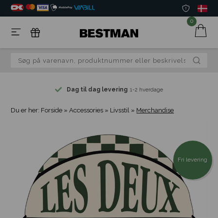
0
Dag til dag levering
1-2 hverdage
Du er her:
Forside
»
Accessories
»
Livsstil
»
Merchandise
Fri levering