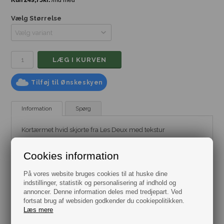
Vælg Størrelse
Tilføj til Ønskeskyen
Information
Spørg
Kortærmet hvid skjorte fra Les Deux med tekstur
Mærke:
Les Deux
Model:
Skjorte
- Kortærmet
Cookies information
Pasform: Regular Fit
Farve: Hvid
På vores website bruges cookies til at huske dine
Størrelse: Flere varianter fra str. S til XXL
Materiale: 100% Bomuld
indstillinger, statistik og personalisering af indhold og
annoncer. Denne information deles med tredjepart. Ved
fortsat brug af websiden godkender du cookiepolitikken.
Læs mere