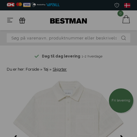
0
Dag til dag levering
1-2 hverdage
Du er her:
Forside
»
Tøj
»
Skjorter
Fri levering