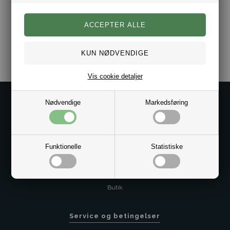
Varenr.:
2011-401081-218218
Vis cookie detaljer
Kontakt os på
Nødvendige
Markedsføring
Kundeservice@bestman.dk
Telefon: 8862 6233
CVR 33496362 Thol Aps
Funktionelle
Statistiske
Profil
Sitemap
Butik
Service og betingelser