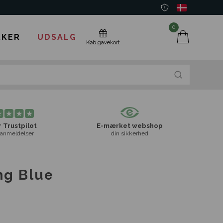
0
KER
UDSALG
Køb gavekort
 Trustpilot
E-mærket webshop
anmeldelser
din sikkerhed
ng Blue