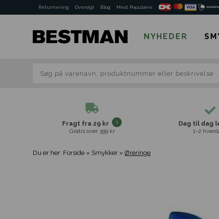
Returnering
Oversigt
Blog
Mest Populære
NYHEDER
SM
Fragt fra 29 kr
Dag til dag 
Gratis over 399 kr
1-2 hverd
Du er her:
Forside
»
Smykker
»
Øreringe