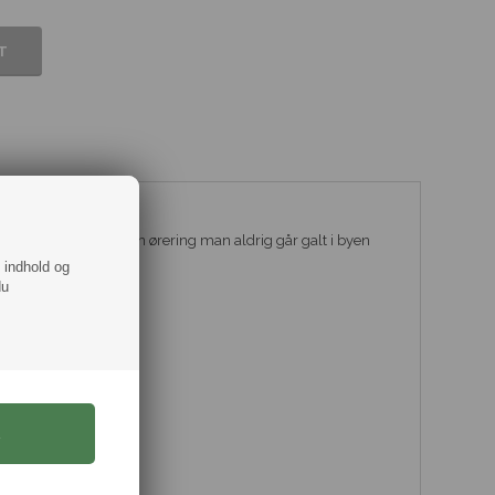
d i en dyb blå farve. En ørering man aldrig går galt i byen
f indhold og
du
k stål.