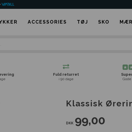
YKKER
ACCESSORIES
TØJ
SKO
MÆR
levering
Fuld returret
Super
age
i 90 dage
Gode 
Klassisk Øreri
99,00
DKK