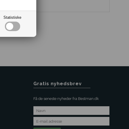
Statistiske
Gratis nyhedsbrev
Få de seneste nyheder fra Bestman.dk