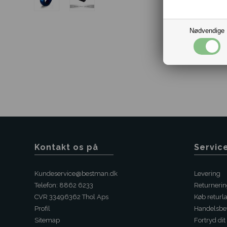
Nødvendige
Kontakt os på
Servic
Kundeservice@bestman.dk
Levering
Telefon: 8862 6233
Returneri
CVR 33496362 Thol Aps
Køb returl
Profil
Handelsbet
Sitemap
Fortryd dit