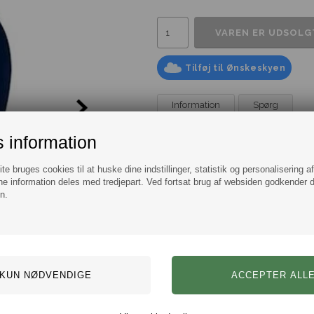
Tilføj til Ønskeskyen
Information
Spørg
Klassisk Ørering Blue
 information
En flot og klassisk ørering til mæn
med.
e bruges cookies til at huske dine indstillinger, statistik og personalisering a
e information deles med tredjepart. Ved fortsat brug af websiden godkender 
Udført i god kvalitet af 316L kirugis
n.
En ørering i standard størrelse.
Bemærk: Prisen er pr. stk.
Mål:
Diameter 12mm
Bredde 4mm