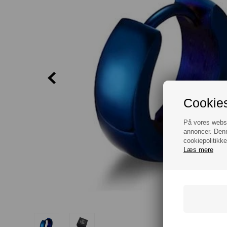
Cookies
På vores websit
annoncer. Denn
cookiepolitikke
Læs mere