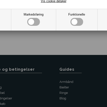
Vis cookie detaljer
Markedsføring
Funktionelle
Varenr.:
10081184
e og betingelser
Guides
Armbånd
ng
Bælter
abel
Ringe
ingelser
Blog
 køb