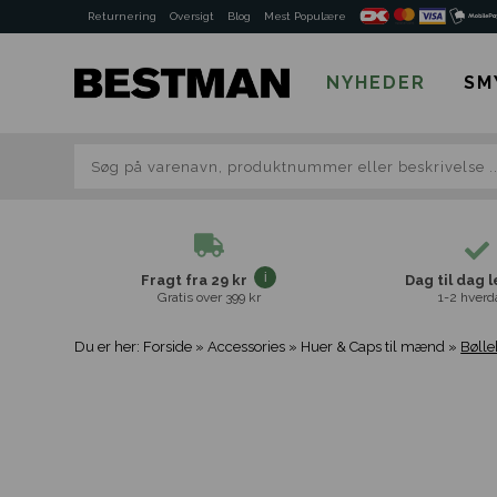
Returnering
Oversigt
Blog
Mest Populære
NYHEDER
SM
Fragt fra 29 kr
Dag til dag 
Gratis over 399 kr
1-2 hverd
Du er her:
Forside
»
Accessories
»
Huer & Caps til mænd
»
Bølle