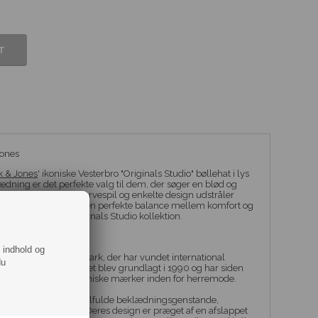
Jones
k & Jones
' ikoniske Vesterbro "Originals Studio" bøllehat i lys
ning er det perfekte valg til dem, der søger en blød og
outfit. Med sit subtile farvespil og enkelte design udstråler
rban attitude. Oplev den perfekte balance mellem komfort og
ra Jack & Jones' Originals Studio kollektion.
te - tag et kig her.
f indhold og
rke med base i Danmark, der har vundet international
du
rendy herretøj. Mærket blev grundlagt i 1990 og har siden
de mest populære og ikoniske mærker inden for herremode.
de et bredt udvalg af stilfulde beklædningsgenstande,
 jakker og accessories. Deres design er præget af en afslappet