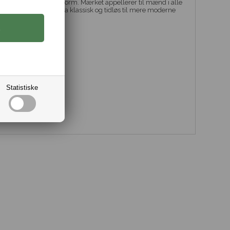
 på kvalitet og pasform. Mærket appellerer til mænd i alle
ktioner, der spænder fra klassisk og tidløs til mere moderne
at.
Statistiske