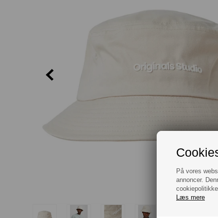
Cookies
På vores websit
annoncer. Denn
cookiepolitikke
Læs mere