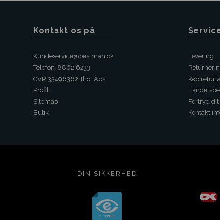
Kontakt os på
Servic
Kundeservice@bestman.dk
Levering
Telefon: 8862 6233
Returneri
CVR 33496362 Thol Aps
Køb returl
Profil
Handelsbet
Sitemap
Fortryd dit
Butik
Kontakt inf
DIN SIKKERHED