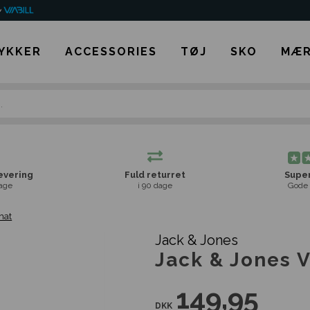
YKKER
ACCESSORIES
TØJ
SKO
MÆR
levering
Fuld returret
Super
age
i 90 dage
Gode 
hat
Jack & Jones
Jack & Jones 
149,95
DKK