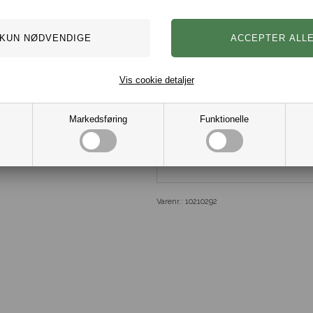
og ungdommelig attitude med fokus
aldre og tilbyder forskellige kolle
og trendy stilarter.
Mærke: Jack & Jones.
Model: Bucket hat / Bølleh
Farve: Moonbeam
Vis cookie detaljer
Materiale: 100% Bomuld.
Markedsføring
Funktionelle
Varenr.:
10210292