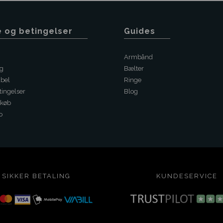
e og betingelser
Guides
Armbånd
ng
Bælter
abel
Ringe
ingelser
Blog
 køb
o
SIKKER BETALING
KUNDESERVICE