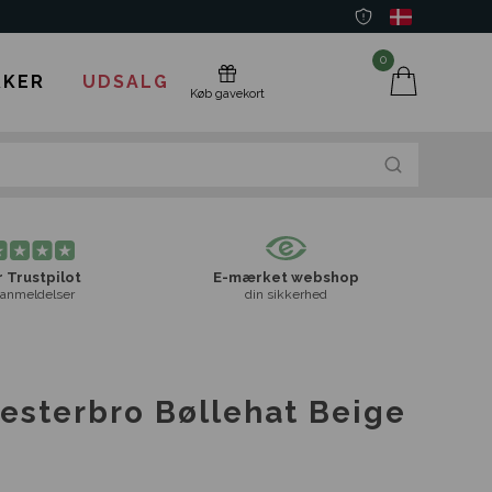
0
KER
UDSALG
Køb gavekort
 Trustpilot
E-mærket webshop
anmeldelser
din sikkerhed
Vesterbro Bøllehat Beige