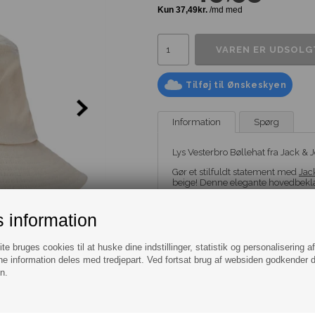
Tilføj til Ønskeskyen
Information
Spørg
Lys Vesterbro Bøllehat fra Jack & 
Gør et stilfuldt statement med
Jac
beige! Denne elegante hovedbeklæd
alligevel stilfuld tilgang til deres 
denne bøllehat tidløs klasse og u
stil med denne lys beige bøllehat f
 information
Er du på udkig efter andre
Bøllehat
e bruges cookies til at huske dine indstillinger, statistik og personalisering a
Jack & Jones er et velkendt tøjmæ
e information deles med tredjepart. Ved fortsat brug af websiden godkender 
anerkendelse for sin moderne og t
n.
da udviklet sig til at være et af 
Jack & Jones er kendt for at tilby
herunder jeans, t-shirts, skjorter,