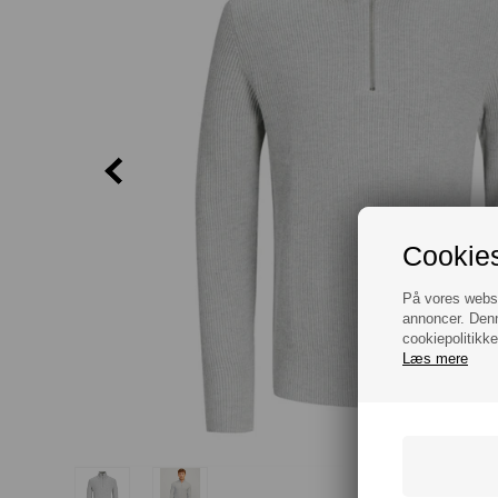
Cookies
På vores websit
annoncer. Denn
cookiepolitikke
Læs mere