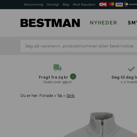
Returnering
Oversigt
Blog
Mest Populære
NYHEDER
SM
Fragt fra 29 kr
Dag til dag 
Gratis over 399 kr
1-2 hverd
Du er her:
Forside
»
Tøj
»
Strik