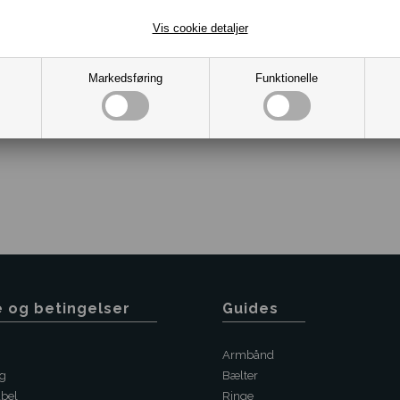
Vis cookie detaljer
Markedsføring
Funktionelle
Varenr.:
2013-12257773-LGM
e og betingelser
Guides
Armbånd
ng
Bælter
abel
Ringe