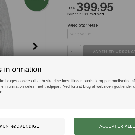
399,95
DKK
Vælg Størrelse
Tilføj til Ønskeskyen
 information
e bruges cookies til at huske dine indstillinger, statistik og personalisering a
Information
Spørg
e information deles med tredjepart. Ved fortsat brug af websiden godkender 
n.
Lækker half-zip strik i lysegrå fra
Mærke:
Jack & Jones
Model:
Strik
-
Half-zip
Farve: Grå
Størrelse: Flere varianter fr
Materiale: 50% Bomuld & 5