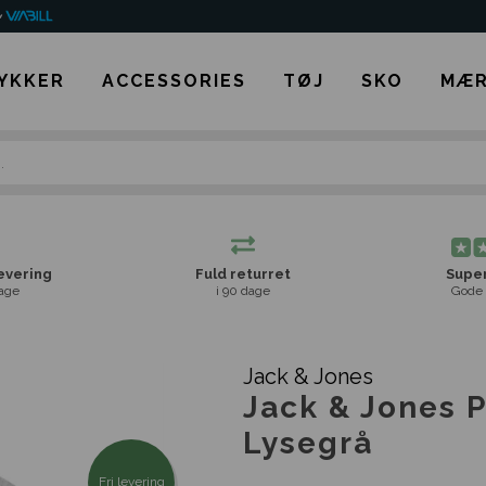
YKKER
ACCESSORIES
TØJ
SKO
MÆR
levering
Fuld returret
Super
age
i 90 dage
Gode 
Jack & Jones
Jack & Jones P
Lysegrå
Fri levering