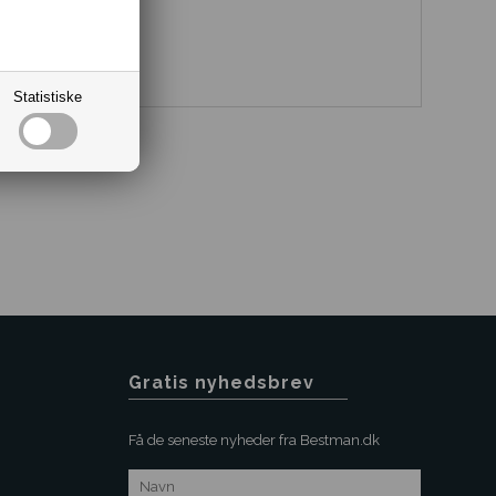
Statistiske
Gratis nyhedsbrev
Få de seneste nyheder fra Bestman.dk