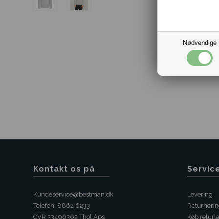
Nødvendige
Kontakt os på
Servic
Kundeservice@bestman.dk
Levering
Telefon: 8862 6233
Returneri
CVR 33496362 Thol Aps
Køb returl