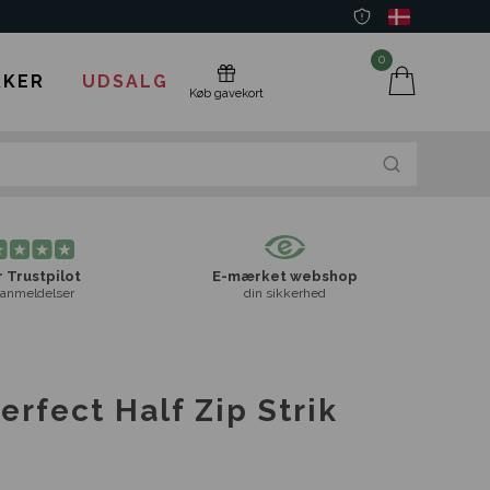
0
KER
UDSALG
Køb gavekort
 Trustpilot
E-mærket webshop
anmeldelser
din sikkerhed
erfect Half Zip Strik