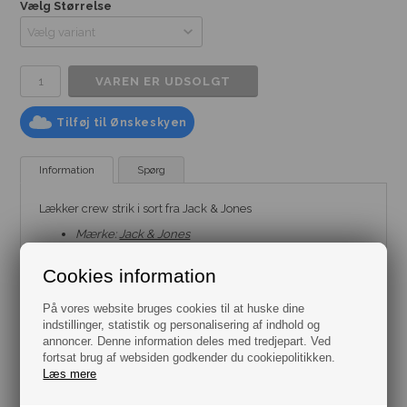
Vælg Størrelse
Tilføj til Ønskeskyen
Information
Spørg
Lækker crew strik i sort fra Jack & Jones
Mærke:
Jack & Jones
Model:
Strik
Pasform: Struktureret fit
Cookies information
Farve: Sort
Størrelse: Flere varianter fra str. Smal til XXL
Materiale: 50% Bomuld & 50% Polyester(Genanvendt)
På vores website bruges cookies til at huske dine
indstillinger, statistik og personalisering af indhold og
annoncer. Denne information deles med tredjepart. Ved
fortsat brug af websiden godkender du cookiepolitikken.
Læs mere