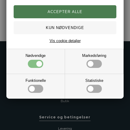
Varenr.:
2013-12257771-BL
Vis cookie detaljer
Kontakt os på
Nødvendige
Markedsføring
Kundeservice@bestman.dk
Telefon: 8862 6233
CVR 33496362 Thol Aps
Funktionelle
Statistiske
Profil
Sitemap
Butik
Service og betingelser
Levering