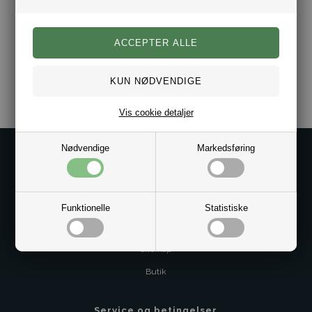
Varenr.:
2006-12156101-BL
Vis cookie detaljer
Nødvendige
Markedsføring
Kontakt os på
Kundeservice@bestman.dk
Telefon: 8862 6233
Funktionelle
Statistiske
CVR 33496362 Thol Aps
Profil
Sitemap
Butik
Service og betingelser