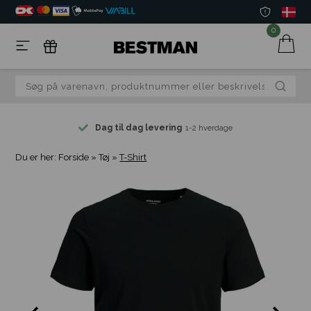
0
Dag til dag levering
1-2 hverdage
Du er her:
Forside
»
Tøj
»
T-Shirt