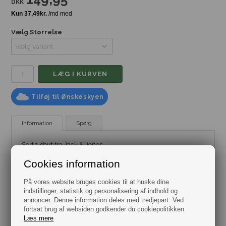
DKK
Vælg Størrelse
Tilføj til Ønskeskyen
Information
Spørg
Sort t-shirt fra Jack & Jones
Mærke:
Jack & Jones
Cookies information
Model:
T-Shirt
Farve: Sort
Materiale: 100% Bomuld
På vores website bruges cookies til at huske dine
Størrelse: Flere varianter fra Small til XXL
indstillinger, statistik og personalisering af indhold og
annoncer. Denne information deles med tredjepart. Ved
fortsat brug af websiden godkender du cookiepolitikken.
Læs mere