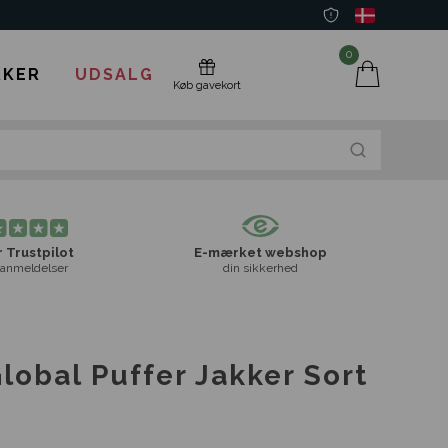
0
KER
UDSALG
Køb gavekort
 Trustpilot
E-mærket webshop
anmeldelser
din sikkerhed
lobal Puffer Jakker Sort