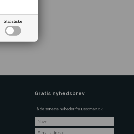
Statistiske
Gratis nyhedsbrev
Få de seneste nyheder fra Bestman.dk