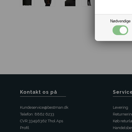
Nødvendige
Kontakt os på
Servic
Kundeservice@bestman.dk
Levering
Telefon: 8862 6233
Returneri
CVR 33496362 Thol Aps
Køb returl
Profil
Handelsbet