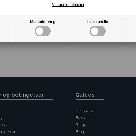
Vis cookie detaljer
Markedsføring
Funktionelle
Varenr.:
2001-12283517-BL
e og betingelser
Guides
Armbånd
ng
Bælter
abel
Ringe
ingelser
Blog