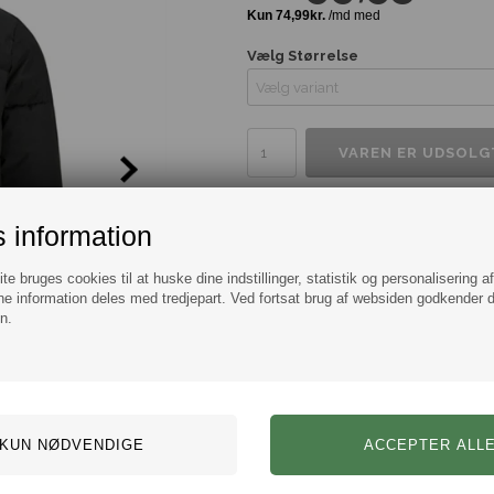
Vælg Størrelse
Tilføj til Ønskeskyen
 information
Information
Spørg
e bruges cookies til at huske dine indstillinger, statistik og personalisering a
e information deles med tredjepart. Ved fortsat brug af websiden godkender 
Lækker og behagelig puffer jakke i
n.
Mærke:
Jack & Jones
Model:
jakker
Farve: Sort
Størrelse: Flere varianter fra
Materiale: 100% polyester 