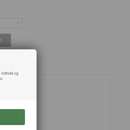
f indhold og
du
 sort fra Jack & Jones
 str. XS til XXL
(Genanvendt)