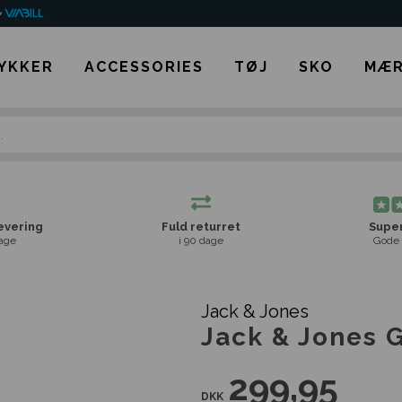
YKKER
ACCESSORIES
TØJ
SKO
MÆR
levering
Fuld returret
Super
age
i 90 dage
Gode 
Jack & Jones
Jack & Jones G
299,95
DKK