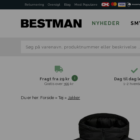
Returnering
Oversigt
Blog
Mest Populære
NYHEDER
SM
Fragt fra 29 kr
Dag til dag 
Gratis over 399 kr
1-2 hverd
Du er her:
Forside
»
Tøj
»
Jakker